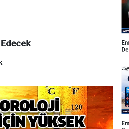
 Edecek
Em
De
k
Em