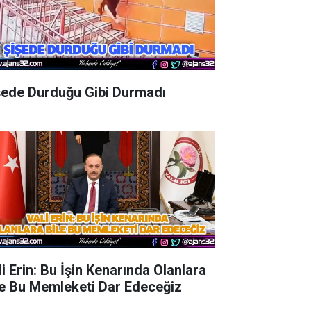
şede Durduğu Gibi Durmadı
li Erin: Bu İşin Kenarında Olanlara
le Bu Memleketi Dar Edeceğiz