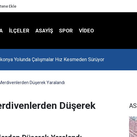
itene Ekle
A
İLÇELER
ASAYİŞ
SPOR
VIDEO
-konya Yolunda Çalışmalar Hız Kesmeden Sürüyor
Merdivenlerden Düşerek Yaralandı
erdivenlerden Düşerek
AS