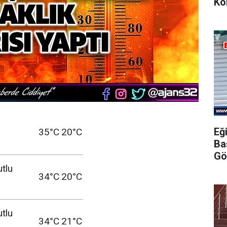
Ko
Eğ
35°C
20°C
Ba
Gö
utlu
34°C
20°C
utlu
34°C
21°C