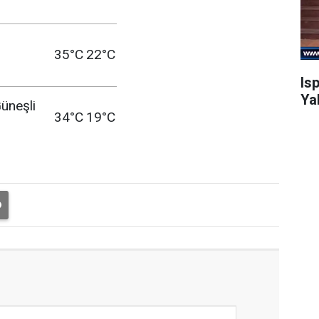
35°C
22°C
Is
Ya
üneşli
34°C
19°C