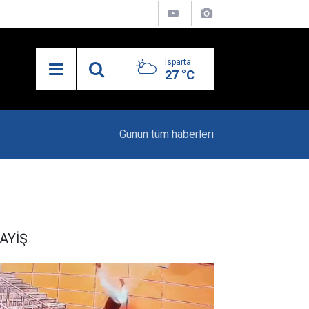
Isparta
27 °C
13:55
Isparta'nın Yatırım Dosyası Devletin Zirvesinde
Günün tüm
haberleri
AYİŞ