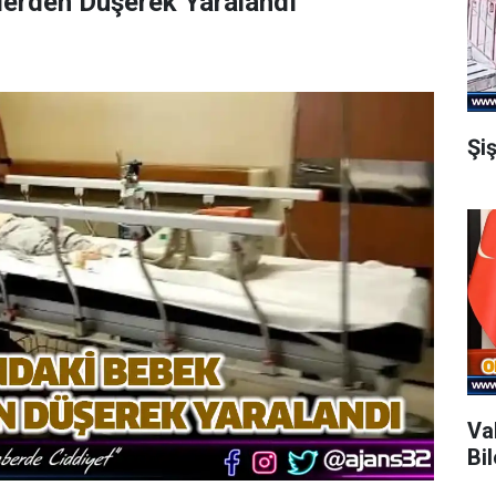
lerden Düşerek Yaralandı
Şi
Va
Bi