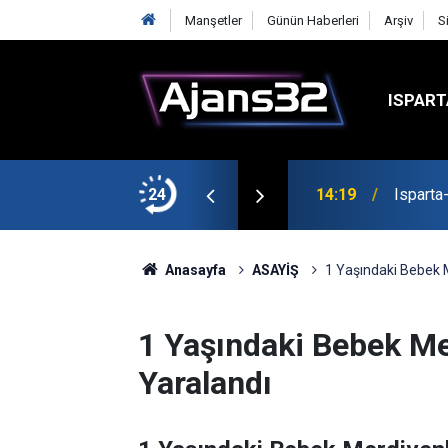
Manşetler
Günün Haberleri
Arşiv
S
ISPART
24
14:19
Isparta
Anasayfa
ASAYİŞ
1 Yaşındaki Bebek 
1 Yaşındaki Bebek M
Yaralandı