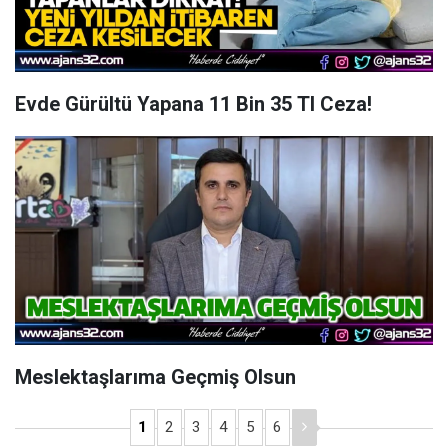
Evde Gürültü Yapana 11 Bin 35 Tl Ceza!
Meslektaşlarıma Geçmiş Olsun
1
2
3
4
5
6