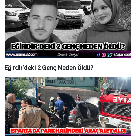
Eğirdir’deki 2 Genç Neden Öldü?