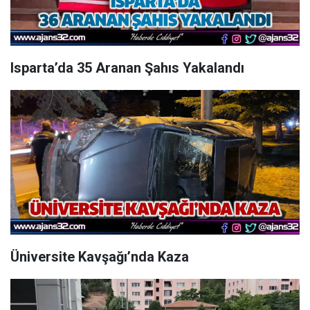
Isparta’da 35 Aranan Şahıs Yakalandı
Üniversite Kavşağı’nda Kaza