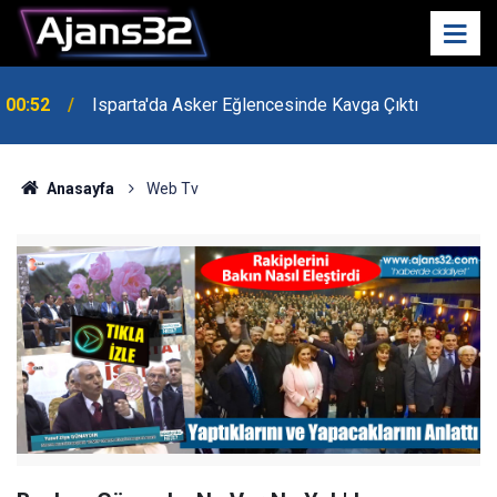
00:52
Isparta'da Asker Eğlencesinde Kavga Çıktı
Anasayfa
Web Tv