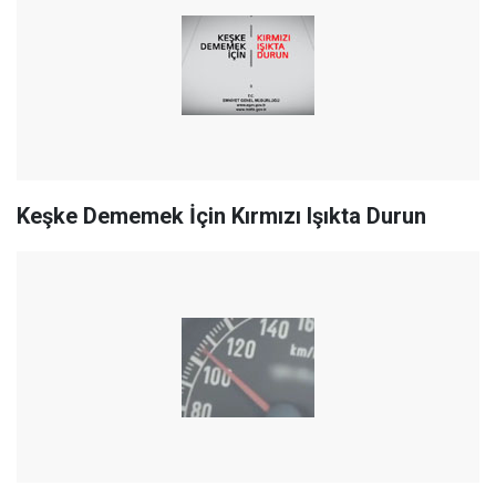
Keşke Dememek İçin Kırmızı Işıkta Durun