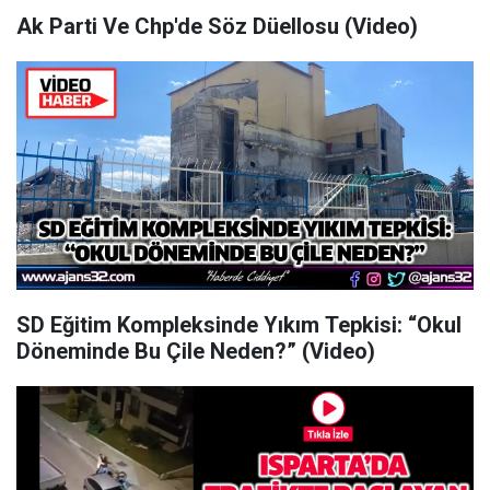
Ak Parti Ve Chp'de Söz Düellosu (Video)
SD Eğitim Kompleksinde Yıkım Tepkisi: “Okul
Döneminde Bu Çile Neden?” (Video)