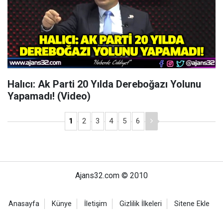
Halıcı: Ak Parti 20 Yılda Dereboğazı Yolunu
Yapamadı! (Video)
1
2
3
4
5
6
Ajans32.com © 2010
Anasayfa
Künye
İletişim
Gizlilik İlkeleri
Sitene Ekle