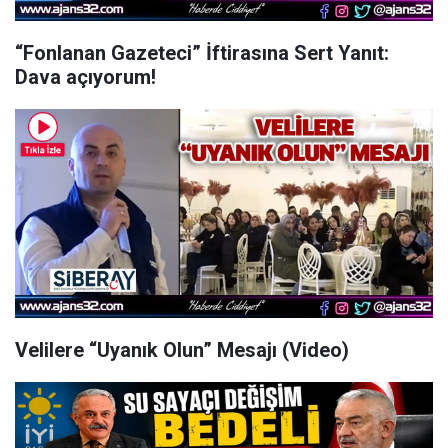
“Fonlanan Gazeteci” İftirasına Sert Yanıt:
Dava açıyorum!
Velilere “Uyanık Olun” Mesajı (Video)