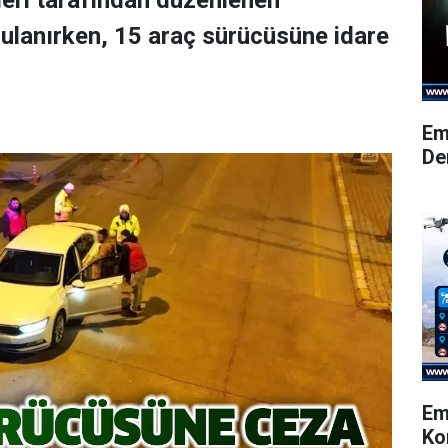
eri tarafından düzenlenen
ulanırken, 15 araç sürücüsüne idare
Em
De
Em
Ko