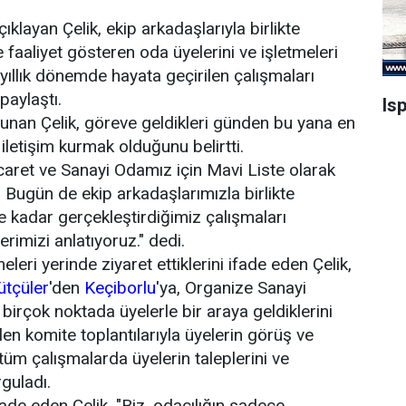
ıklayan Çelik, ekip arkadaşlarıyla birlikte
aaliyet gösteren oda üyelerini ve işletmeleri
yıllık dönemde hayata geçirilen çalışmaları
paylaştı.
Is
lunan Çelik, göreve geldikleri günden bu yana en
 iletişim kurmak olduğunu belirtti.
icaret ve Sanayi Odamız için Mavi Liste olarak
 Bugün de ekip arkadaşlarımızla birlikte
e kadar gerçekleştirdiğimiz çalışmaları
imizi anlatıyoruz." dedi.
eleri yerinde ziyaret ettiklerini ifade eden Çelik,
ütçüler
'den
Keçiborlu
'ya, Organize Sanayi
 birçok noktada üyelerle bir araya geldiklerini
en komite toplantılarıyla üyelerin görüş ve
k, tüm çalışmalarda üyelerin taleplerini ve
rguladı.
de eden Çelik, "Biz, odacılığın sadece