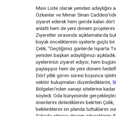
Mavi Liste olarak yeniden adaylığını aç
Özkanlar ve Mimar Sinan Caddesi'nde f
ziyaret ederek hem geride kalan dört 
anlattı hem de yeni dönem projelerini 
Ziyaretler sırasında açıklamalarda bu
büyük önceliklerinin üyelerle güçlü bir
Çelik, "Geçtiğimiz günlerde Isparta T
yeniden başkan adaylığımızı açıkladık.
üyelerimizi ziyaret ediyor, hem bugün
paylaşıyor hem de yeni dönem hedefler
Dört yıllık görev süresi boyunca işletm
sektör buluşmaları düzenlediklerini,
S
Bölgeleri'nden sanayi sitelerine kadar
söyledi. Oda bünyesinde gerçekleştiril
önerilerini dinlediklerini belirten Çeli
beklentilerini ön planda tuttuklarını vu
Sahada olmaya devam edeceklerini ifa