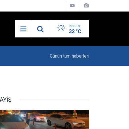
Isparta
32 °C
10:04
Kaya Ailesinin Mutluluğu: Yağız Ata Dünyaya Göz
Günün tüm
haberleri
AYİŞ