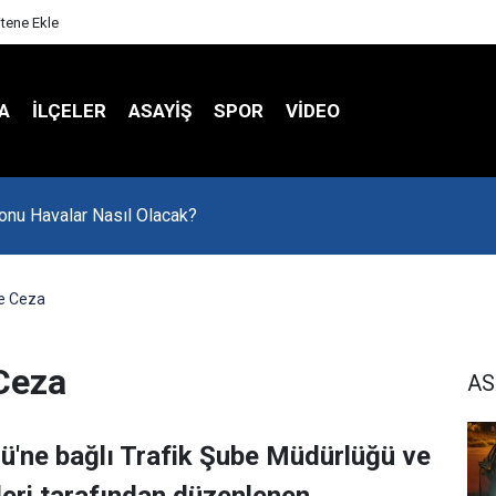
itene Ekle
A
İLÇELER
ASAYİŞ
SPOR
VIDEO
onu Havalar Nasıl Olacak?
e Ceza
Ceza
AS
ü'ne bağlı Trafik Şube Müdürlüğü ve