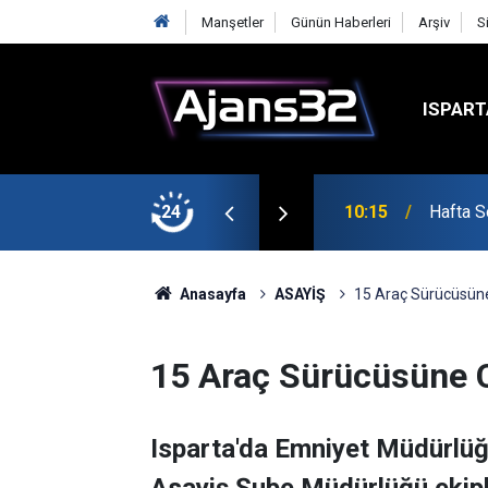
Manşetler
Günün Haberleri
Arşiv
S
ISPART
şmalarına Başladı
24
10:15
Hafta S
Anasayfa
ASAYİŞ
15 Araç Sürücüsün
15 Araç Sürücüsüne 
Isparta'da Emniyet Müdürlüğ