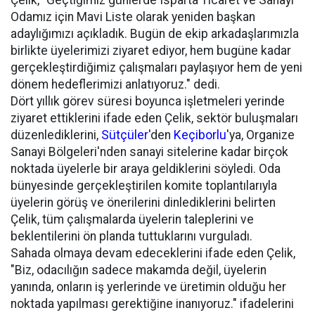
Çelik, "Geçtiğimiz günlerde Isparta Ticaret ve Sanayi
Odamız için Mavi Liste olarak yeniden başkan
adaylığımızı açıkladık. Bugün de ekip arkadaşlarımızla
birlikte üyelerimizi ziyaret ediyor, hem bugüne kadar
gerçekleştirdiğimiz çalışmaları paylaşıyor hem de yeni
dönem hedeflerimizi anlatıyoruz." dedi.
Dört yıllık görev süresi boyunca işletmeleri yerinde
ziyaret ettiklerini ifade eden Çelik, sektör buluşmaları
düzenlediklerini,
Sütçüler
'den
Keçiborlu
'ya, Organize
Sanayi Bölgeleri'nden sanayi sitelerine kadar birçok
noktada üyelerle bir araya geldiklerini söyledi. Oda
bünyesinde gerçekleştirilen komite toplantılarıyla
üyelerin görüş ve önerilerini dinlediklerini belirten
Çelik, tüm çalışmalarda üyelerin taleplerini ve
beklentilerini ön planda tuttuklarını vurguladı.
Sahada olmaya devam edeceklerini ifade eden Çelik,
"Biz, odacılığın sadece makamda değil, üyelerin
yanında, onların iş yerlerinde ve üretimin olduğu her
noktada yapılması gerektiğine inanıyoruz." ifadelerini