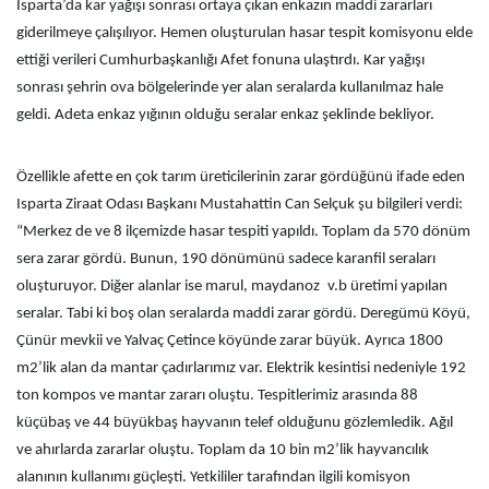
Isparta’da kar yağışı sonrası ortaya çıkan enkazın maddi zararları
giderilmeye çalışılıyor. Hemen oluşturulan hasar tespit komisyonu elde
ettiği verileri Cumhurbaşkanlığı Afet fonuna ulaştırdı. Kar yağışı
sonrası şehrin ova bölgelerinde yer alan seralarda kullanılmaz hale
geldi. Adeta enkaz yığının olduğu seralar enkaz şeklinde bekliyor.
Özellikle afette en çok tarım üreticilerinin zarar gördüğünü ifade eden
Isparta Ziraat Odası Başkanı Mustahattin Can Selçuk şu bilgileri verdi:
“Merkez de ve 8 ilçemizde hasar tespiti yapıldı. Toplam da 570 dönüm
sera zarar gördü. Bunun, 190 dönümünü sadece karanfil seraları
oluşturuyor. Diğer alanlar ise marul, maydanoz
v.b üretimi yapılan
seralar. Tabi ki boş olan seralarda maddi zarar gördü. Deregümü Köyü,
Çünür mevkii ve Yalvaç Çetince köyünde zarar büyük. Ayrıca 1800
m2’lik alan da mantar çadırlarımız var. Elektrik kesintisi nedeniyle 192
ton kompos ve mantar zararı oluştu. Tespitlerimiz arasında 88
küçübaş ve 44 büyükbaş hayvanın telef olduğunu gözlemledik. Ağıl
ve ahırlarda zararlar oluştu. Toplam da 10 bin m2’lik hayvancılık
alanının kullanımı güçleşti. Yetkililer tarafından ilgili komisyon