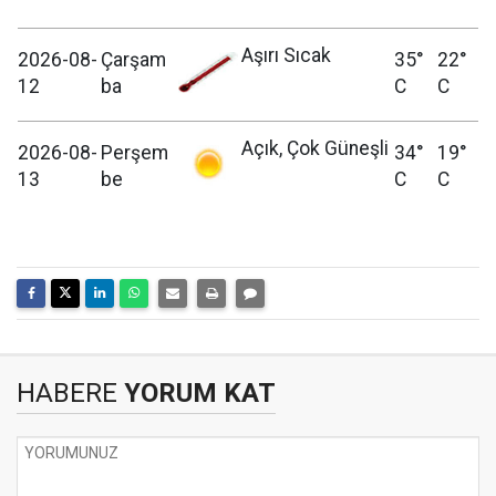
Aşırı Sıcak
2026-08-
Çarşam
35°
22°
12
ba
C
C
Açık, Çok Güneşli
2026-08-
Perşem
34°
19°
13
be
C
C
HABERE
YORUM KAT