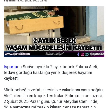
Yayınlanma:
02 Şubat 2025 21:43
Isparta
’da Suriye uyruklu 2 aylık bebek Fatıma Aleli,
tedavi gördüğü hastalığa yenik düşerek hayatını
kaybetti.
Minik bebeğin vefatı ailesini ve yakınlarını yasa boğdu.
Alelî ailesinin en küçük ferdi olan Fatıma’nın cenazesi,
2 Şubat 2025 Pazar günü Çünür Meydan Camii'nde,
öğle namazına müteakip kılınan cenaze namazının