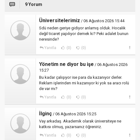
9 Yorum
Üniversitelerimiz
/ 06 Ağustos 2026 15:44
Sdü neden geriye gidiyor anlamış olduk. Hocalık
değil ticaret yapılıyor demek ki? Peki adalet bunun
neresinde?
Yanıtla
(0)
(0)
Yönetim ne diyor bu işe
/ 06 Ağustos 2026
15:27
Bu kadar çalışıyor ise para da kazanıyor derler.
Reklam işlerinden mi kazanıyor ki yok sa aracı rolü
de var mı?
Yanıtla
(0)
(0)
İlginç
/ 06 Ağustos 2026 15:25
Vay arkadaş. Akademik olarak üniversiteye ne
katkısı olmuş, yazarsanız öğreniriz.
Yanıtla
(0)
(0)