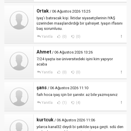
Ortak
/ 06 Ağustos 2026 15:25
Iyaş’ı batıracak kişi. İktidar siyasetçilerinin IYAŞ
üzerinden maaşlandırdığı bir şahsiyet. Iyaşın iflasını
baş sorumlusu.
Yanıtla
(0)
(0)
Ahmet
/ 06 Ağustos 2026 13:26
7/24 iyaşta ise üniversitedeki işini kim yapıyor
acaba
Yanıtla
(0)
(0)
şans
/ 06 Ağustos 2026 11:10
faih hoca iyaş için bir şanstır. az bile yazmışsınız
Yanıtla
(1)
(4)
kurtcuk
/ 06 Ağustos 2026 11:06
yılarca kanal32 deydi bi şekilde iyaşa geçti. sdü den