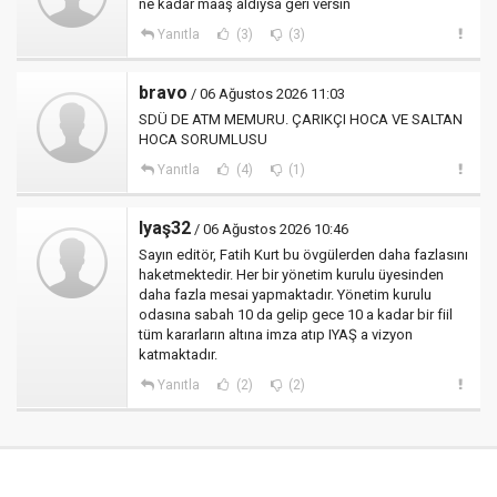
ne kadar maaş aldıysa geri versin
Yanıtla
(3)
(3)
bravo
/ 06 Ağustos 2026 11:03
SDÜ DE ATM MEMURU. ÇARIKÇI HOCA VE SALTAN
HOCA SORUMLUSU
Yanıtla
(4)
(1)
Iyaş32
/ 06 Ağustos 2026 10:46
Sayın editör, Fatih Kurt bu övgülerden daha fazlasını
haketmektedir. Her bir yönetim kurulu üyesinden
daha fazla mesai yapmaktadır. Yönetim kurulu
odasına sabah 10 da gelip gece 10 a kadar bir fiil
tüm kararların altına imza atıp IYAŞ a vizyon
katmaktadır.
Yanıtla
(2)
(2)