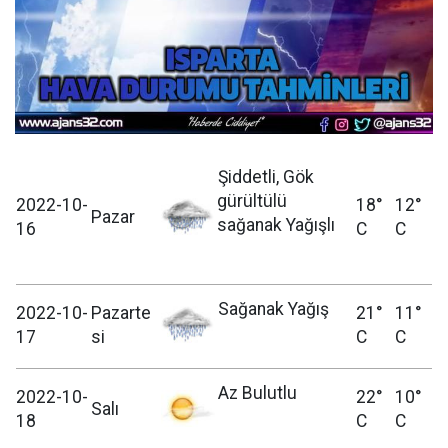
Şiddetli, Gök
gürültülü
2022-10-
18°
12°
Pazar
sağanak Yağışlı
16
C
C
Sağanak Yağış
2022-10-
Pazarte
21°
11°
17
si
C
C
Az Bulutlu
2022-10-
22°
10°
Salı
18
C
C