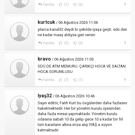
Yanıtla
(1)
(6)
kurtcuk
/ 06 Ağustos 2026 11:06
yılarca kanal32 deydi bi şekilde iyaşa geçti. sdü den
ne kadar maaş aldıysa geri versin
Yanıtla
(5)
(3)
bravo
/ 06 Ağustos 2026 11:03
SDÜ DE ATM MEMURU. ÇARIKÇI HOCA VE SALTAN
HOCA SORUMLUSU
Yanıtla
(7)
(1)
Iyaş32
/ 06 Ağustos 2026 10:46
Sayın editör, Fatih Kurt bu övgülerden daha fazlasını
haketmektedir. Her bir yönetim kurulu üyesinden
daha fazla mesai yapmaktadır. Yönetim kurulu
odasına sabah 10 da gelip gece 10 a kadar bir fiil
tüm kararların altına imza atıp IYAŞ a vizyon
katmaktadır.