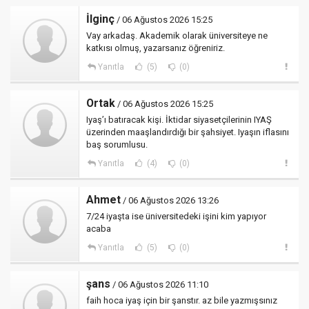
İlginç
/ 06 Ağustos 2026 15:25
Vay arkadaş. Akademik olarak üniversiteye ne
katkısı olmuş, yazarsanız öğreniriz.
Yanıtla
(5)
(0)
Ortak
/ 06 Ağustos 2026 15:25
Iyaş’ı batıracak kişi. İktidar siyasetçilerinin IYAŞ
üzerinden maaşlandırdığı bir şahsiyet. Iyaşın iflasını
baş sorumlusu.
Yanıtla
(4)
(0)
Ahmet
/ 06 Ağustos 2026 13:26
7/24 iyaşta ise üniversitedeki işini kim yapıyor
acaba
Yanıtla
(5)
(0)
şans
/ 06 Ağustos 2026 11:10
faih hoca iyaş için bir şanstır. az bile yazmışsınız