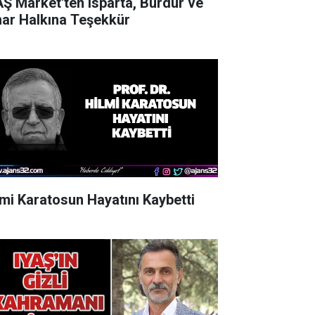
AŞ Market'ten Isparta, Burdur ve
nar Halkına Teşekkür
lmi Karatosun Hayatını Kaybetti