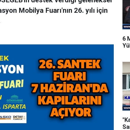
SEGEB'in destek verdiği geleneksel
on Mobilya Fuarı'nın 26. yılı için
.
6 
Yü
"K
Sa