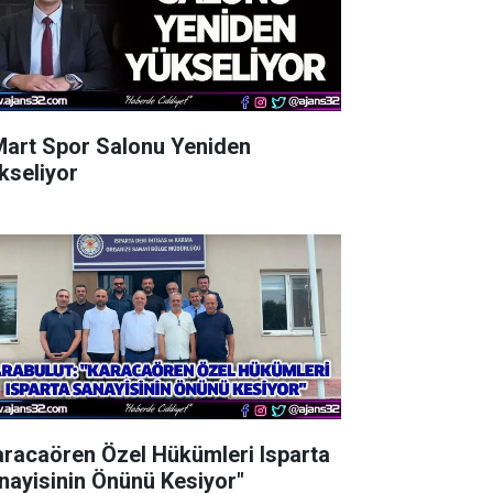
Mart Spor Salonu Yeniden
kseliyor
aracaören Özel Hükümleri Isparta
nayisinin Önünü Kesiyor"