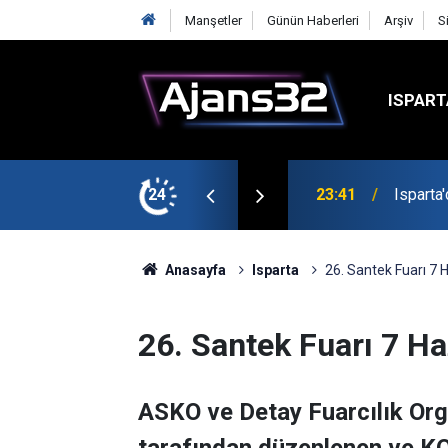
Manşetler
Günün Haberleri
Arşiv
S
ISPART
24
23:21
6 Mart 
Anasayfa
Isparta
26. Santek Fuarı 7 H
26. Santek Fuarı 7 Ha
ASKO ve Detay Fuarcılık Org