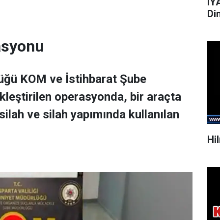
IY
Di
rasyonu
lüğü KOM ve İstihbarat Şube
leştirilen operasyonda, bir araçta
ilah ve silah yapımında kullanılan
Hi