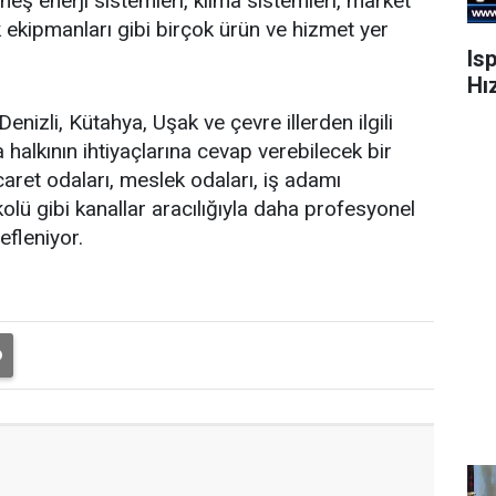
eş enerji sistemleri, klima sistemleri, market
k ekipmanları gibi birçok ürün ve hizmet yer
Is
Hı
enizli, Kütahya, Uşak ve çevre illerden ilgili
a halkının ihtiyaçlarına cevap verebilecek bir
aret odaları, meslek odaları, iş adamı
kolü gibi kanallar aracılığıyla daha profesyonel
efleniyor.