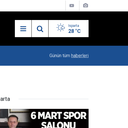
Isparta
28 °C
23:06
"Karacaören Özel Hükümleri Isparta Sanayisinin
Günün tüm
haberleri
parta