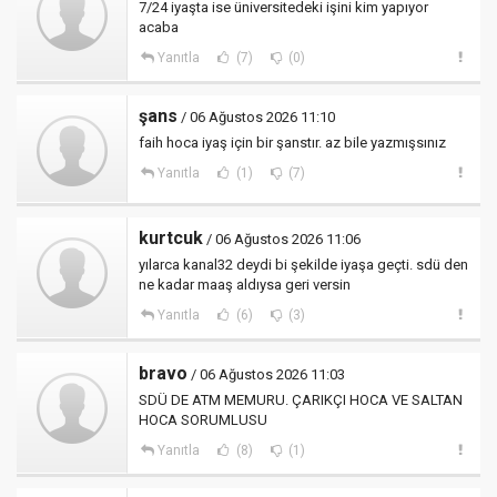
7/24 iyaşta ise üniversitedeki işini kim yapıyor
acaba
Yanıtla
(7)
(0)
şans
/ 06 Ağustos 2026 11:10
faih hoca iyaş için bir şanstır. az bile yazmışsınız
Yanıtla
(1)
(7)
kurtcuk
/ 06 Ağustos 2026 11:06
yılarca kanal32 deydi bi şekilde iyaşa geçti. sdü den
ne kadar maaş aldıysa geri versin
Yanıtla
(6)
(3)
bravo
/ 06 Ağustos 2026 11:03
SDÜ DE ATM MEMURU. ÇARIKÇI HOCA VE SALTAN
HOCA SORUMLUSU
Yanıtla
(8)
(1)