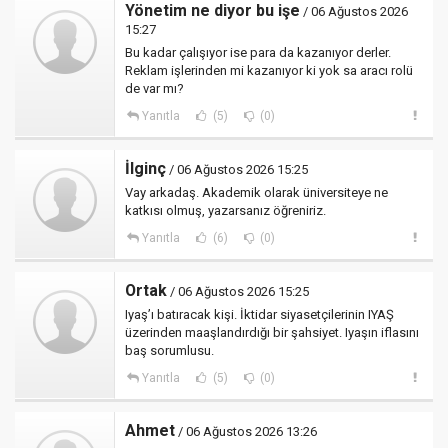
Yönetim ne diyor bu işe
/ 06 Ağustos 2026
15:27
Bu kadar çalışıyor ise para da kazanıyor derler.
Reklam işlerinden mi kazanıyor ki yok sa aracı rolü
de var mı?
Yanıtla
(5)
(0)
İlginç
/ 06 Ağustos 2026 15:25
Vay arkadaş. Akademik olarak üniversiteye ne
katkısı olmuş, yazarsanız öğreniriz.
Yanıtla
(6)
(0)
Ortak
/ 06 Ağustos 2026 15:25
Iyaş’ı batıracak kişi. İktidar siyasetçilerinin IYAŞ
üzerinden maaşlandırdığı bir şahsiyet. Iyaşın iflasını
baş sorumlusu.
Yanıtla
(5)
(0)
Ahmet
/ 06 Ağustos 2026 13:26