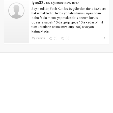
Iyaş32
/ 06 Ağustos 2026 10:46
Sayın editör, Fatih Kurt bu övgülerden daha fazlasını
haketmektedir. Her bir yönetim kurulu üyesinden
daha fazla mesai yapmaktadır. Yönetim kurulu
odasına sabah 10 da gelip gece 10 a kadar bir fiil
tüm kararların altına imza atıp IYAŞ a vizyon
katmaktadır.
Yanıtla
(5)
(5)