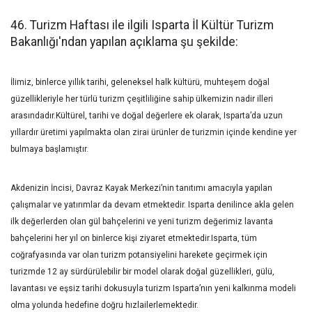
46. Turizm Haftası ile ilgili Isparta İl Kültür Turizm
Bakanlığı'ndan yapılan açıklama şu şekilde:
İlimiz, binlerce yıllık tarihi, geleneksel halk kültürü, muhteşem doğal
güzellikleriyle her türlü turizm çeşitliliğine sahip ülkemizin nadir illeri
arasındadır.Kültürel, tarihi ve doğal değerlere ek olarak, Isparta’da uzun
yıllardır üretimi yapılmakta olan zirai ürünler de turizmin içinde kendine yer
bulmaya başlamıştır.
Akdenizin İncisi, Davraz Kayak Merkezi’nin tanıtımı amacıyla yapılan
çalışmalar ve yatırımlar da devam etmektedir. Isparta denilince akla gelen
ilk değerlerden olan gül bahçelerini ve yeni turizm değerimiz lavanta
bahçelerini her yıl on binlerce kişi ziyaret etmektedir.Isparta, tüm
coğrafyasında var olan turizm potansiyelini harekete geçirmek için
turizmde 12 ay sürdürülebilir bir model olarak doğal güzellikleri, gülü,
lavantası ve eşsiz tarihi dokusuyla turizm Isparta’nın yeni kalkınma modeli
olma yolunda hedefine doğru hızlailerlemektedir.