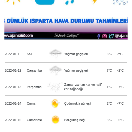
2022-01-11
Salı
Yağmur geçişleri
6°C
2°C
2022-01-12
Çarşamba
Yağmur geçişleri
7°C
-2°C
Zaman zaman kar ve hafif
2022-01-13
Perşembe
1°C
-7°C
kar sağanağı
2022-01-14
Cuma
Çoğunlukla güneşli
2°C
-7°C
2022-01-15
Cumartesi
Bol güneş ışığı
5°C
-6°C