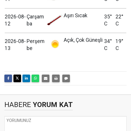
Aşırı Sıcak
2026-08-
Çarşam
35°
22°
12
ba
C
C
Açık, Çok Güneşli
2026-08-
Perşem
34°
19°
13
be
C
C
HABERE
YORUM KAT