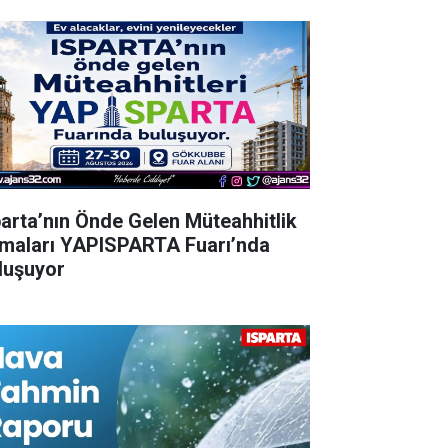
parta’nın Önde Gelen Müteahhitlik
rmaları YAPISPARTA Fuarı’nda
luşuyor