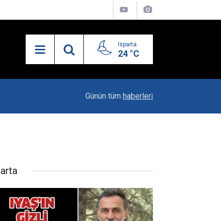
Isparta
24 °C
21:34
Uzaktan Hasta Değerlendirme Sistemi İle Yeni
Günün tüm
haberleri
parta