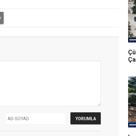
Çü
Ça