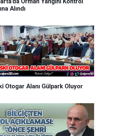
parta'da Orman Yangını Kontrol
ına Alındı
Eski Otogar Alanı Gülpark Oluyor