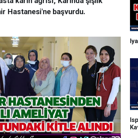
asta karın ağrısı, Karında şişlik
hir Hastanesi'ne başvurdu.
Iy
Is
Ka