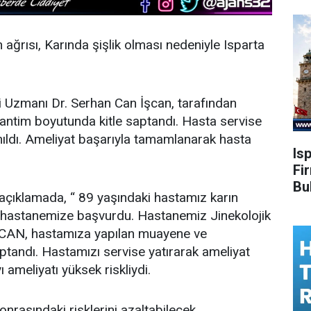
 ağrısı, Karında şişlik olması nedeniyle Isparta
i Uzmanı Dr. Serhan Can İşcan, tarafından
antim boyutunda kitle saptandı. Hasta servise
anıldı. Ameliyat başarıyla tamamlanarak hasta
Is
Fi
Bu
açıklamada, “ 89 yaşındaki hastamız karın
le hastanemize başvurdu. Hastanemiz Jinekolojik
ŞCAN, hastamıza yapılan muayene ve
ptandı. Hastamızı servise yatırarak ameliyat
 ameliyatı yüksek riskliydi.
nrasındaki risklerini azaltabilecek