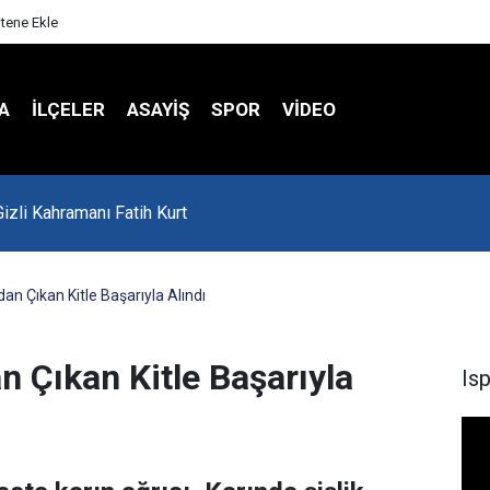
itene Ekle
A
İLÇELER
ASAYİŞ
SPOR
VIDEO
'da Asker Eğlencesinde Kavga Çıktı
an Çıkan Kitle Başarıyla Alındı
 Çıkan Kitle Başarıyla
Is