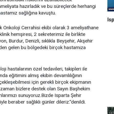
ameliyata hazırladık ve bu süreçlerde herhangi
astamız sağlığına kavuştu.
Is
k Onkoloji Cerrahisi ekibi olarak 3 ameliyathane
linik hemşiresi, 2 sekreterimiz ile birlikte
on, Burdur, Denizli, sıklıkla Beyşehir, Akşehir
inden gelen bu bölgedeki birçok hastamıza
ji hastalarının özel tedavileri, takipleri ile
a eğitimini almış ekibin devamlılığının
çekleşebilmesi için gerekli birçok ekipmanın
her zaman bizlere destek olan Sayın Başhekim
nlarımızı sunuyoruz.Bizde Isparta Şehir
e beraber sağlıklı günler dileriz.”denildi.