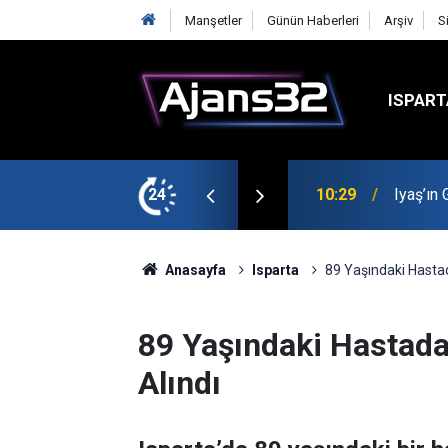
Manşetler
Günün Haberleri
Arşiv
S
ISPART
t
24
00:52
Isparta
Anasayfa
Isparta
89 Yaşındaki Hastad
89 Yaşındaki Hastadan
Alındı