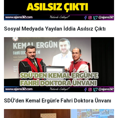
Sosyal Medyada Yayılan İddia Asılsız Çıktı
SDÜ’den Kemal Ergün’e Fahri Doktora Ünvanı