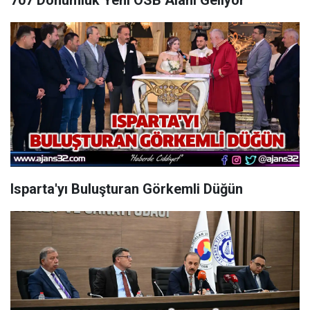
707 Dönümlük Yeni OSB Alanı Geliyor
Isparta'yı Buluşturan Görkemli Düğün