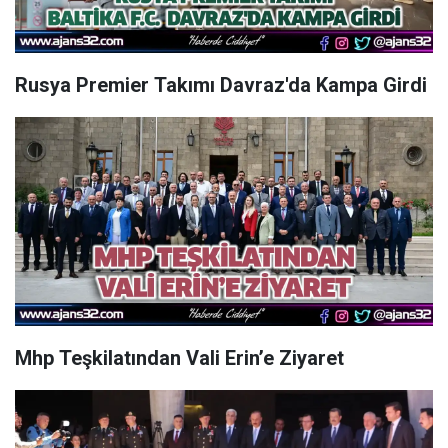
Rusya Premier Takımı Davraz'da Kampa Girdi
Mhp Teşkilatından Vali Erin’e Ziyaret