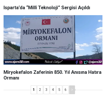
Isparta’da “Millî Teknoloji” Sergisi Açıldı
Miryokefalon Zaferinin 850. Yıl Anısına Hatıra
Ormanı
1
2
3
4
5
6