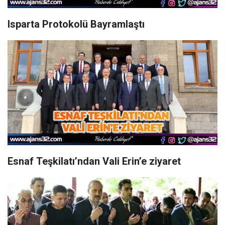
Isparta Protokolü Bayramlaştı
Esnaf Teşkilatı’ndan Vali Erin’e ziyaret