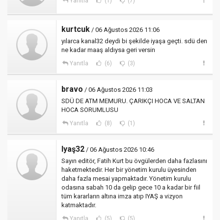
Yanıtla
(1)
(7)
kurtcuk
/ 06 Ağustos 2026 11:06
yılarca kanal32 deydi bi şekilde iyaşa geçti. sdü den
ne kadar maaş aldıysa geri versin
Yanıtla
(6)
(3)
bravo
/ 06 Ağustos 2026 11:03
SDÜ DE ATM MEMURU. ÇARIKÇI HOCA VE SALTAN
HOCA SORUMLUSU
Yanıtla
(8)
(1)
Iyaş32
/ 06 Ağustos 2026 10:46
Sayın editör, Fatih Kurt bu övgülerden daha fazlasını
haketmektedir. Her bir yönetim kurulu üyesinden
daha fazla mesai yapmaktadır. Yönetim kurulu
odasına sabah 10 da gelip gece 10 a kadar bir fiil
tüm kararların altına imza atıp IYAŞ a vizyon
katmaktadır.
Yanıtla
(5)
(5)