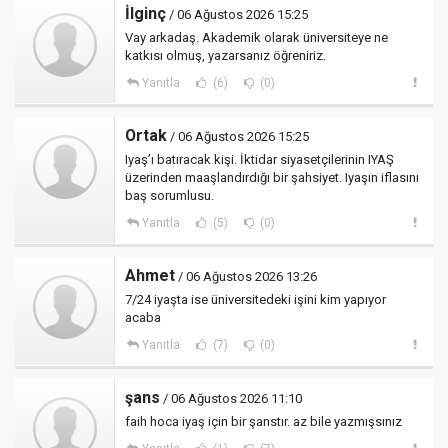
İlginç
/ 06 Ağustos 2026 15:25
Vay arkadaş. Akademik olarak üniversiteye ne
katkısı olmuş, yazarsanız öğreniriz.
Yanıtla
(6)
(0)
Ortak
/ 06 Ağustos 2026 15:25
Iyaş’ı batıracak kişi. İktidar siyasetçilerinin IYAŞ
üzerinden maaşlandırdığı bir şahsiyet. Iyaşın iflasını
baş sorumlusu.
Yanıtla
(5)
(0)
Ahmet
/ 06 Ağustos 2026 13:26
7/24 iyaşta ise üniversitedeki işini kim yapıyor
acaba
Yanıtla
(7)
(0)
şans
/ 06 Ağustos 2026 11:10
faih hoca iyaş için bir şanstır. az bile yazmışsınız