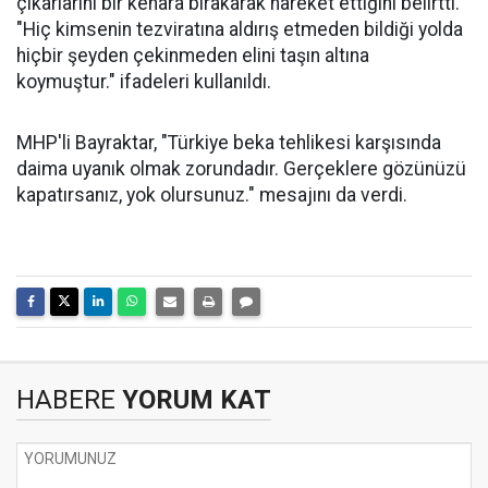
çıkarlarını bir kenara bırakarak hareket ettiğini belirtti.
"Hiç kimsenin tezviratına aldırış etmeden bildiği yolda
hiçbir şeyden çekinmeden elini taşın altına
koymuştur." ifadeleri kullanıldı.
MHP'li Bayraktar, "Türkiye beka tehlikesi karşısında
daima uyanık olmak zorundadır. Gerçeklere gözünüzü
kapatırsanız, yok olursunuz." mesajını da verdi.
HABERE
YORUM KAT