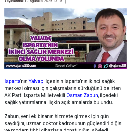
Yayınlanma:
10 Ağustos 2026 13:18
Isparta
’nın
Yalvaç
ilçesinin Isparta’nın ikinci sağlık
merkezi olması için çalışmaların sürdüğünü belirten
AK Parti Isparta Milletvekili
Osman Zabun
, ilçedeki
sağlık yatırımlarına ilişkin açıklamalarda bulundu.
Zabun, yeni ek binanın hizmete girmek için gün
saydığını, uzman doktor kadrosunun güçlendirildiğini
ve modern tıbbi cihazlarla donatıldığını söyledi.