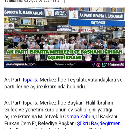
Yayınlanma:
02 Ağustos 2024 18:54
Ak Parti
Isparta
Merkez İlçe Teşkilatı, vatandaşlara ve
partililerine aşure ikramında bulundu.
Ak Parti Isparta Merkez İlçe Başkanı Halil İbrahim
Güleç ve yönetim kurulunun ev sahipliğini yaptığı
aşure ikramına Milletvekili
Osman Zabun
, İl Başkanı
Furkan Cem Er, Belediye Başkanı
Şükrü Başdeğirmen
,