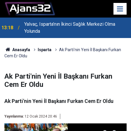
Yalvaç, Isparta’nın İkinci Sağlık Merkezi Olma
13:18
MHP Genel Başkan Yardımcısı Bayraktar Isparta’da
Yolunda
13:14
Konuştu
Anasayfa
Isparta
Ak Parti'nin Yeni İl Başkanı Furkan
Cem Er Oldu
Ak Parti'nin Yeni İl Başkanı Furkan
Cem Er Oldu
Ak Parti'nin Yeni İl Başkanı Furkan Cem Er Oldu
Yayınlanma:
12 Ocak 2024 20:46