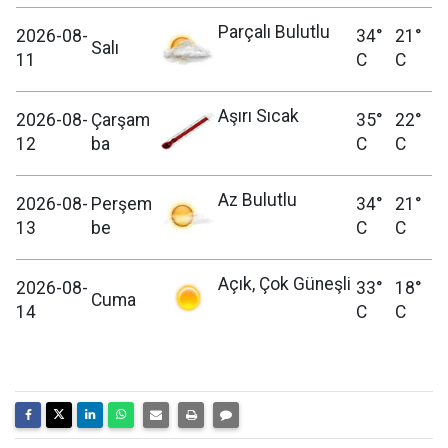
Parçalı Bulutlu
2026-08-
34°
21°
Salı
11
C
C
Aşırı Sıcak
2026-08-
Çarşam
35°
22°
12
ba
C
C
Az Bulutlu
2026-08-
Perşem
34°
21°
13
be
C
C
Açık, Çok Güneşli
2026-08-
33°
18°
Cuma
14
C
C