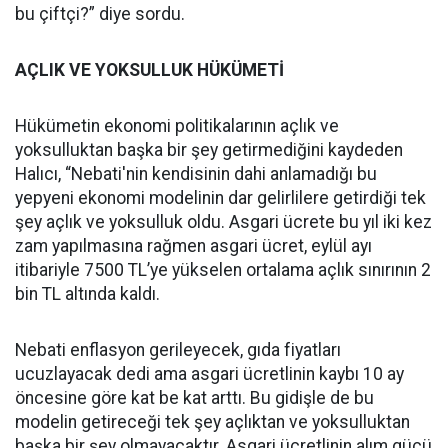
bu çiftçi?” diye sordu.
AÇLIK VE YOKSULLUK HÜKÜMETİ
Hükümetin ekonomi politikalarının açlık ve
yoksulluktan başka bir şey getirmediğini kaydeden
Halıcı, “Nebati'nin kendisinin dahi anlamadığı bu
yepyeni ekonomi modelinin dar gelirlilere getirdiği tek
şey açlık ve yoksulluk oldu. Asgari ücrete bu yıl iki kez
zam yapılmasına rağmen asgari ücret, eylül ayı
itibariyle 7500 TL’ye yükselen ortalama açlık sınırının 2
bin TL altında kaldı.
Nebati enflasyon gerileyecek, gıda fiyatları
ucuzlayacak dedi ama asgari ücretlinin kaybı 10 ay
öncesine göre kat be kat arttı. Bu gidişle de bu
modelin getireceği tek şey açlıktan ve yoksulluktan
başka bir şey olmayacaktır. Asgari ücretlinin alım gücü