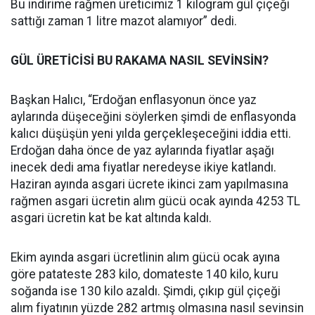
Bu indirime rağmen üreticimiz 1 kilogram gül çiçeği
sattığı zaman 1 litre mazot alamıyor” dedi.
GÜL ÜRETİCİSİ BU RAKAMA NASIL SEVİNSİN?
Başkan Halıcı, “Erdoğan enflasyonun önce yaz
aylarında düşeceğini söylerken şimdi de enflasyonda
kalıcı düşüşün yeni yılda gerçekleşeceğini iddia etti.
Erdoğan daha önce de yaz aylarında fiyatlar aşağı
inecek dedi ama fiyatlar neredeyse ikiye katlandı.
Haziran ayında asgari ücrete ikinci zam yapılmasına
rağmen asgari ücretin alım gücü ocak ayında 4253 TL
asgari ücretin kat be kat altında kaldı.
Ekim ayında asgari ücretlinin alım gücü ocak ayına
göre patateste 283 kilo, domateste 140 kilo, kuru
soğanda ise 130 kilo azaldı. Şimdi, çıkıp gül çiçeği
alım fiyatının yüzde 282 artmış olmasına nasıl sevinsin