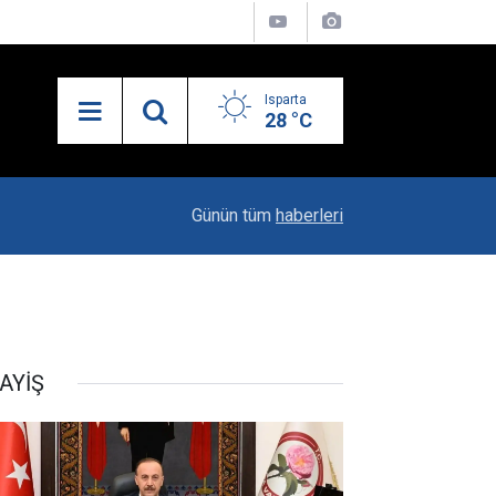
Isparta
28 °C
19:20
Vali Erin: Bu İşin Kenarında Olanlara Bile Bu M
Günün tüm
haberleri
AYİŞ