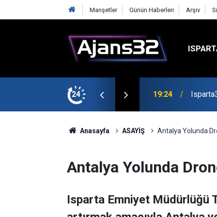
Manşetler
Günün Haberleri
Arşiv
S
ISPART
mirspor Maçıyla Başlıyor
24
19:22
Isparta
Anasayfa
ASAYİŞ
Antalya Yolunda Dr
Antalya Yolunda Dron
Isparta Emniyet Müdürlüğü Tra