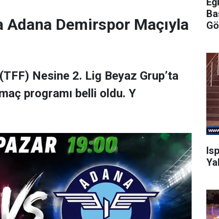
Eğ
Ba
a Adana Demirspor Maçıyla
Gö
(TFF) Nesine 2. Lig Beyaz Grup’ta
maç programı belli oldu. Y
Is
Ya