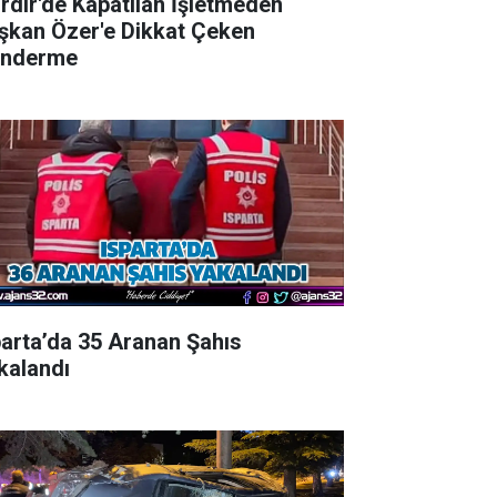
irdir'de Kapatılan İşletmeden
şkan Özer'e Dikkat Çeken
nderme
parta’da 35 Aranan Şahıs
kalandı