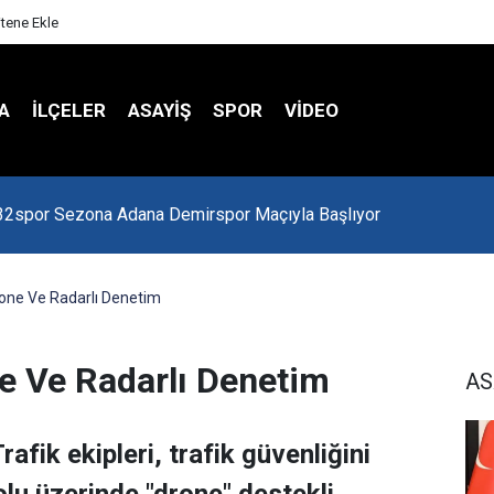
itene Ekle
A
İLÇELER
ASAYİŞ
SPOR
VIDEO
 Kredi Batağında
one Ve Radarlı Denetim
e Ve Radarlı Denetim
AS
fik ekipleri, trafik güvenliğini