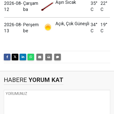
Aşırı Sıcak
2026-08-
Çarşam
35°
22°
12
ba
C
C
Açık, Çok Güneşli
2026-08-
Perşem
34°
19°
13
be
C
C
HABERE
YORUM KAT