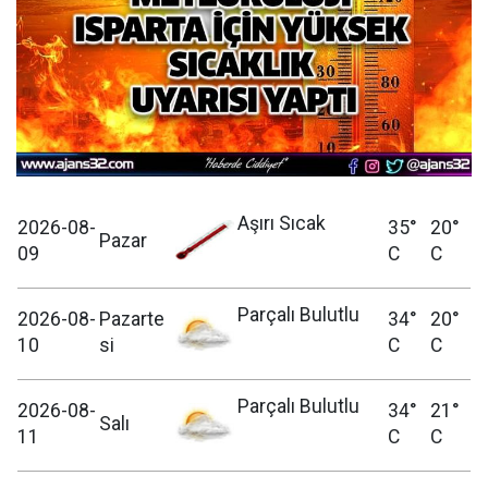
Aşırı Sıcak
2026-08-
35°
20°
Pazar
09
C
C
Parçalı Bulutlu
2026-08-
Pazarte
34°
20°
10
si
C
C
Parçalı Bulutlu
2026-08-
34°
21°
Salı
11
C
C