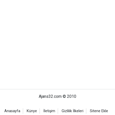
Ajans32.com © 2010
Anasayfa
Künye
İletişim
Gizlilik İlkeleri
Sitene Ekle