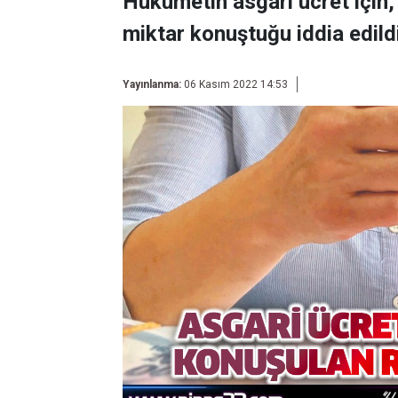
Hükûmetin asgari ücret için, 
miktar konuştuğu iddia edildi
Yayınlanma:
06 Kasım 2022 14:53