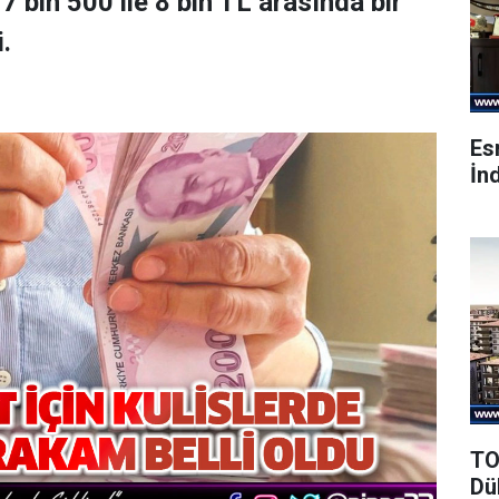
7 bin 500 ile 8 bin TL arasında bir
.
Es
İnd
TO
Dü