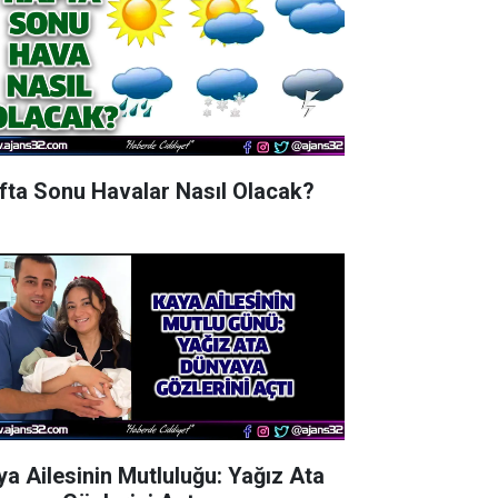
fta Sonu Havalar Nasıl Olacak?
ya Ailesinin Mutluluğu: Yağız Ata