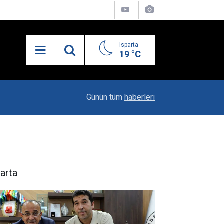
Isparta
19 °C
19:20
Vali Erin: Bu İşin Kenarında Olanlara Bile Bu M
Günün tüm
haberleri
parta