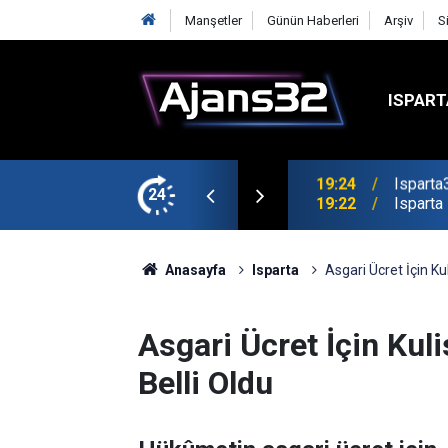
Manşetler
Günün Haberleri
Arşiv
S
ISPART
mirspor Maçıyla Başlıyor
24
19:22
Isparta
Anasayfa
Isparta
Asgari Ücret İçin K
Asgari Ücret İçin Ku
Belli Oldu