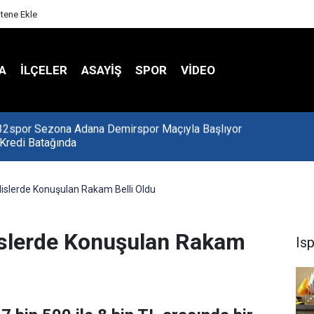
itene Ekle
A
İLÇELER
ASAYİŞ
SPOR
VIDEO
 Kredi Batağında
ulislerde Konuşulan Rakam Belli Oldu
lislerde Konuşulan Rakam
Is