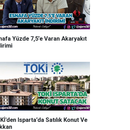
nafa Yüzde 7,5’e Varan Akaryakıt
irimi
Kİ'den Isparta’da Satılık Konut Ve
kkan