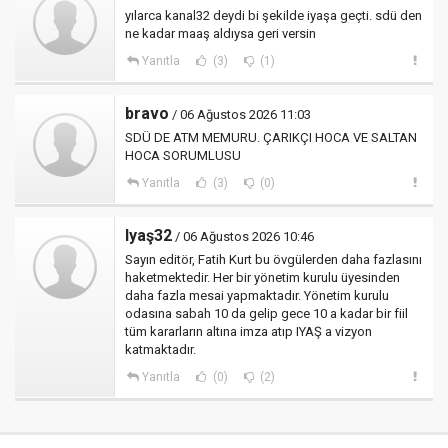
yılarca kanal32 deydi bi şekilde iyaşa geçti. sdü den
ne kadar maaş aldıysa geri versin
Yanıtla
(3)
(1)
bravo
/ 06 Ağustos 2026 11:03
SDÜ DE ATM MEMURU. ÇARIKÇI HOCA VE SALTAN
HOCA SORUMLUSU
Yanıtla
(3)
(0)
Iyaş32
/ 06 Ağustos 2026 10:46
Sayın editör, Fatih Kurt bu övgülerden daha fazlasını
haketmektedir. Her bir yönetim kurulu üyesinden
daha fazla mesai yapmaktadır. Yönetim kurulu
odasına sabah 10 da gelip gece 10 a kadar bir fiil
tüm kararların altına imza atıp IYAŞ a vizyon
katmaktadır.
Yanıtla
(0)
(2)