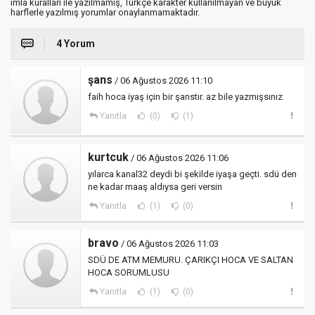
imla kuralları ile yazılmamış, Türkçe karakter kullanılmayan ve büyük
harflerle yazılmış yorumlar onaylanmamaktadır.
4 Yorum
şans
/ 06 Ağustos 2026 11:10
faih hoca iyaş için bir şanstır. az bile yazmışsınız
Yanıtla
(0)
(1)
kurtcuk
/ 06 Ağustos 2026 11:06
yılarca kanal32 deydi bi şekilde iyaşa geçti. sdü den
ne kadar maaş aldıysa geri versin
Yanıtla
(1)
(0)
bravo
/ 06 Ağustos 2026 11:03
SDÜ DE ATM MEMURU. ÇARIKÇI HOCA VE SALTAN
HOCA SORUMLUSU
Yanıtla
(1)
(0)