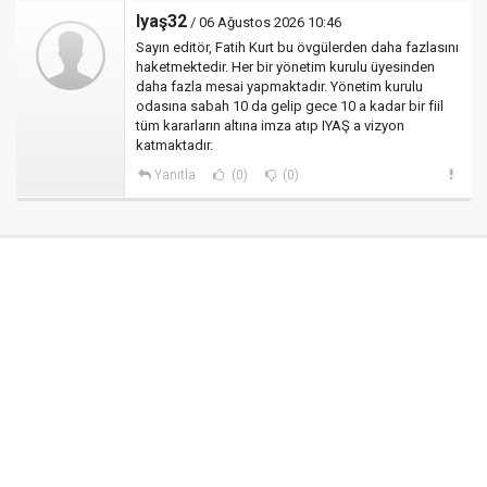
Iyaş32
/ 06 Ağustos 2026 10:46
Sayın editör, Fatih Kurt bu övgülerden daha fazlasını
haketmektedir. Her bir yönetim kurulu üyesinden
daha fazla mesai yapmaktadır. Yönetim kurulu
odasına sabah 10 da gelip gece 10 a kadar bir fiil
tüm kararların altına imza atıp IYAŞ a vizyon
katmaktadır.
Yanıtla
(0)
(0)