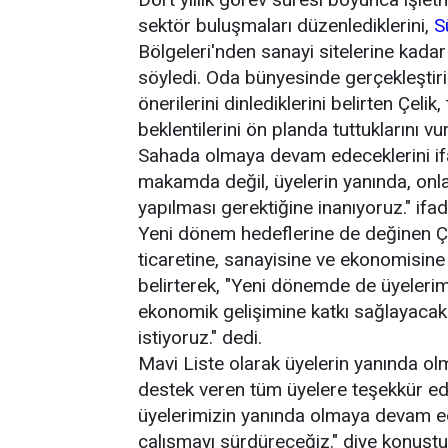
sektör buluşmaları düzenlediklerini,
S
Bölgeleri'nden sanayi sitelerine kadar
söyledi. Oda bünyesinde gerçekleştiril
önerilerini dinlediklerini belirten Çeli
beklentilerini ön planda tuttuklarını vu
Sahada olmaya devam edeceklerini ifa
makamda değil, üyelerin yanında, onla
yapılması gerektiğine inanıyoruz." ifade
Yeni dönem hedeflerine de değinen Çel
ticaretine, sanayisine ve ekonomisine
belirterek, "Yeni dönemde de üyelerim
ekonomik gelişimine katkı sağlayacak 
istiyoruz." dedi.
Mavi Liste olarak üyelerin yanında ol
destek veren tüm üyelere teşekkür ed
üyelerimizin yanında olmaya devam ede
çalışmayı sürdüreceğiz." diye konuştu