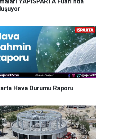
rmaları YAPISPARTA Fuarı’nda
luşuyor
parta Hava Durumu Raporu