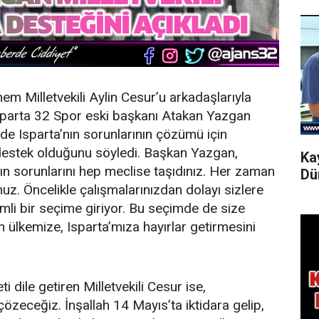
önem Milletvekili Aylin Cesur’u arkadaşlarıyla
 Isparta 32 Spor eski başkanı Atakan Yazgan
em de Isparta’nın sorunlarının çözümü için
e destek olduğunu söyledi. Başkan Yazgan,
Ka
nın sorunlarını hep meclise taşıdınız. Her zaman
Dü
z. Öncelikle çalışmalarınızdan dolayı sizlere
mli bir seçime giriyor. Bu seçimde de size
in ülkemize, Isparta’mıza hayırlar getirmesini
dile getiren Milletvekili Cesur ise,
 çözeceğiz. İnşallah 14 Mayıs’ta iktidara gelip,