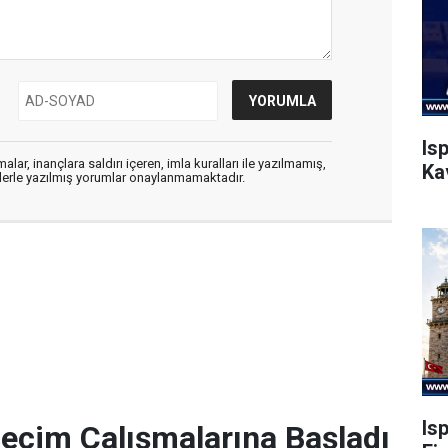
Is
alar, inançlara saldırı içeren, imla kuralları ile yazılmamış,
Ka
flerle yazılmış yorumlar onaylanmamaktadır.
Is
Seçim Çalışmalarına Başladı