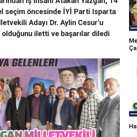
arından İş İnsanı Atakan Yazgan, 14
l seçim öncesinde İYİ Parti Isparta
letvekili Adayı Dr. Aylin Cesur’u
olduğunu iletti ve başarılar diledi
Me
Ça
Ha