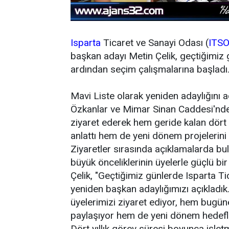
Isparta
Ticaret ve Sanayi Odası (
ITS
başkan adayı Metin Çelik, geçtiğimiz 
ardından seçim çalışmalarına başladı
Mavi Liste olarak yeniden adaylığını aç
Özkanlar ve Mimar Sinan Caddesi'nde f
ziyaret ederek hem geride kalan dört 
anlattı hem de yeni dönem projelerini 
Ziyaretler sırasında açıklamalarda bu
büyük önceliklerinin üyelerle güçlü bir
Çelik, "Geçtiğimiz günlerde Isparta T
yeniden başkan adaylığımızı açıkladık.
üyelerimizi ziyaret ediyor, hem bugün
paylaşıyor hem de yeni dönem hedefler
Dört yıllık görev süresi boyunca işletm