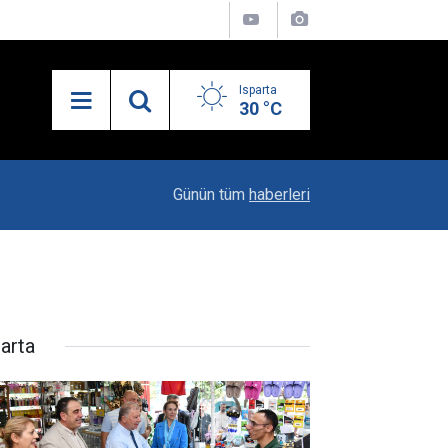
Isparta
30 °C
10:04
Kaya Ailesinin Mutluluğu: Yağız Ata Dünyaya Göz
Günün tüm
haberleri
parta