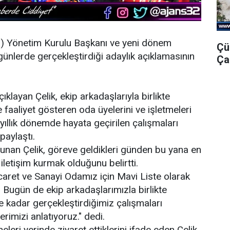
O
) Yönetim Kurulu Başkanı ve yeni dönem
Çü
günlerde gerçekleştirdiği adaylık açıklamasının
Ça
.
ıklayan Çelik, ekip arkadaşlarıyla birlikte
aaliyet gösteren oda üyelerini ve işletmeleri
yıllık dönemde hayata geçirilen çalışmaları
paylaştı.
lunan Çelik, göreve geldikleri günden bu yana en
 iletişim kurmak olduğunu belirtti.
icaret ve Sanayi Odamız için Mavi Liste olarak
 Bugün de ekip arkadaşlarımızla birlikte
e kadar gerçekleştirdiğimiz çalışmaları
imizi anlatıyoruz." dedi.
eleri yerinde ziyaret ettiklerini ifade eden Çelik,