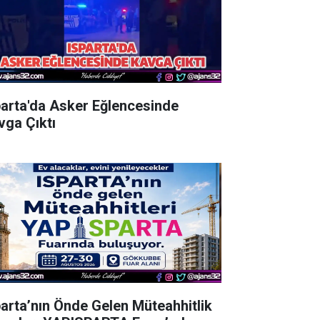
parta'da Asker Eğlencesinde
vga Çıktı
parta’nın Önde Gelen Müteahhitlik