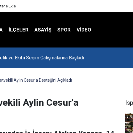
itene Ekle
A
İLÇELER
ASAYİŞ
SPOR
VIDEO
onu Havalar Nasıl Olacak?
tvekili Aylin Cesur’a Desteğini Açıkladı
ekili Aylin Cesur’a
Is