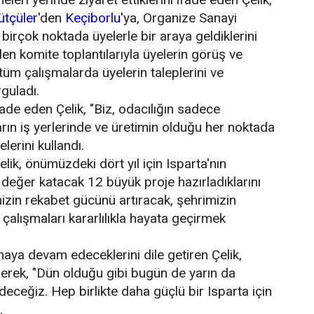
ütçüler
'den
Keçiborlu
'ya, Organize Sanayi
 birçok noktada üyelerle bir araya geldiklerini
en komite toplantılarıyla üyelerin görüş ve
k, tüm çalışmalarda üyelerin taleplerini ve
rguladı.
de eden Çelik, "Biz, odacılığın sadece
rın iş yerlerinde ve üretimin olduğu her noktada
lerini kullandı.
ik, önümüzdeki dört yıl için Isparta'nın
 değer katacak 12 büyük proje hazırladıklarını
izin rekabet gücünü artıracak, şehrimizin
çalışmaları kararlılıkla hayata geçirmek
maya devam edeceklerini dile getiren Çelik,
erek, "Dün olduğu gibi bugün de yarın da
ceğiz. Hep birlikte daha güçlü bir Isparta için
.