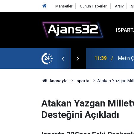
Manşetler
Günün Haberleri
Arşiv
S
ISPART
şmalarına Başladı
24
10:15
Hafta S
Anasayfa
Isparta
Atakan Yazgan Mille
Atakan Yazgan Milletv
Desteğini Açıkladı