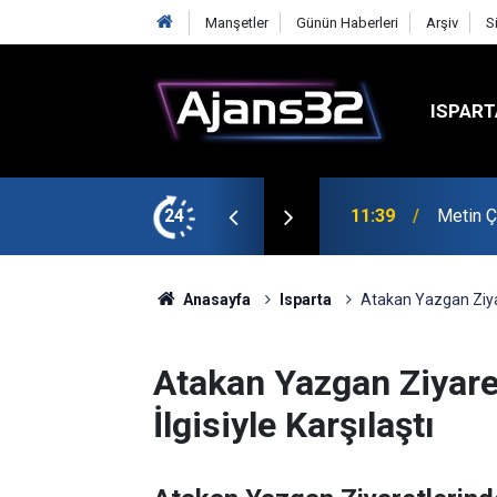
Manşetler
Günün Haberleri
Arşiv
S
ISPART
şmalarına Başladı
24
10:15
Hafta S
Anasayfa
Isparta
Atakan Yazgan Ziyar
Atakan Yazgan Ziyare
İlgisiyle Karşılaştı