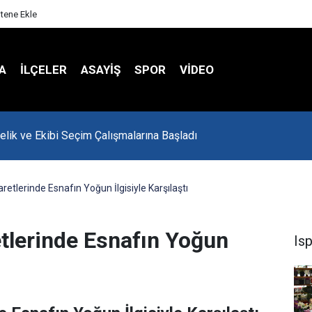
itene Ekle
A
İLÇELER
ASAYİŞ
SPOR
VIDEO
onu Havalar Nasıl Olacak?
etlerinde Esnafın Yoğun İlgisiyle Karşılaştı
tlerinde Esnafın Yoğun
Is