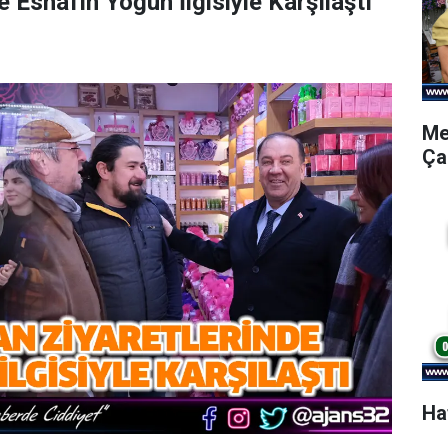
 Esnafın Yoğun İlgisiyle Karşılaştı
Me
Ça
Ha