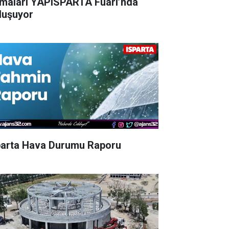
rmaları YAPISPARTA Fuarı’nda
luşuyor
parta Hava Durumu Raporu