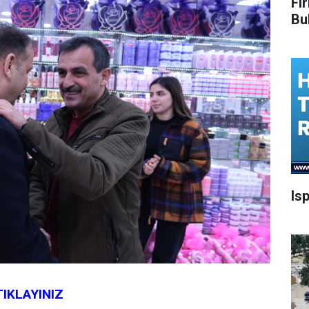
Fi
Bu
Is
TIKLAYINIZ