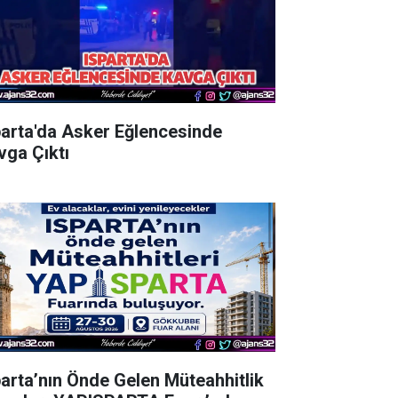
parta'da Asker Eğlencesinde
vga Çıktı
parta’nın Önde Gelen Müteahhitlik