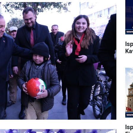
Is
Ka
Is