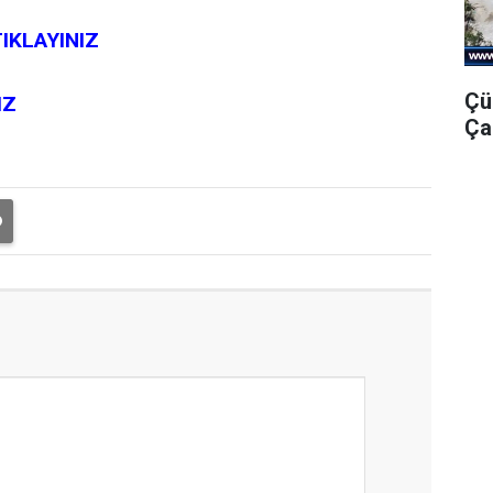
IKLAYINIZ
Çü
IZ
Ça