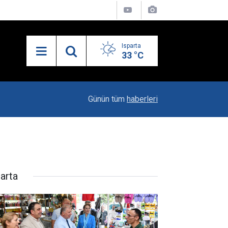
Isparta
33 °C
10:04
Kaya Ailesinin Mutluluğu: Yağız Ata Dünyaya Göz
Günün tüm
haberleri
parta