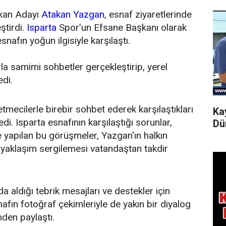
şkan Adayı
Atakan Yazgan
, esnaf ziyaretlerinde
ştirdi.
Isparta
Spor’un Efsane Başkanı olarak
nafın yoğun ilgisiyle karşılaştı.
a samimi sohbetler gerçekleştirip, yerel
edi.
tmecilerle birebir sohbet ederek karşılaştıkları
Ka
edi. Isparta esnafının karşılaştığı sorunlar,
Dü
e yapılan bu görüşmeler, Yazgan'ın halkın
r yaklaşım sergilemesi vatandaştan takdir
a aldığı tebrik mesajları ve destekler için
nafın fotoğraf çekimleriyle de yakın bir diyalog
den paylaştı.