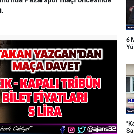
umu'nda Pazarspor maçı öncesinde
i.
6 
Yü
"K
Sa