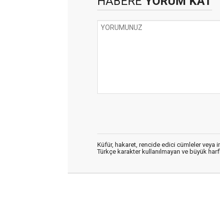
HABERE
YORUM KAT
Küfür, hakaret, rencide edici cümleler veya im
Türkçe karakter kullanılmayan ve büyük har