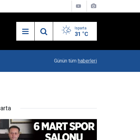
Isparta
31 °C
23:06
"Karacaören Özel Hükümleri Isparta Sanayisinin
Günün tüm
haberleri
parta