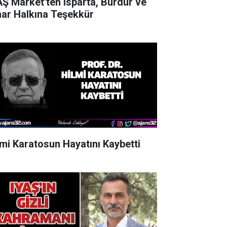
AŞ Market'ten Isparta, Burdur ve
nar Halkına Teşekkür
lmi Karatosun Hayatını Kaybetti