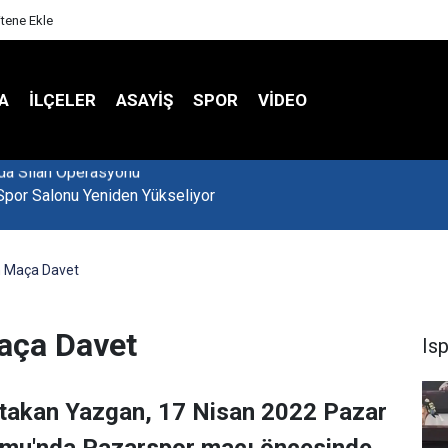
itene Ekle
A
İLÇELER
ASAYİŞ
SPOR
VIDEO
Spor Salonu Yeniden Yükseliyor
 Maça Davet
aça Davet
Is
Atakan Yazgan, 17 Nisan 2022 Pazar