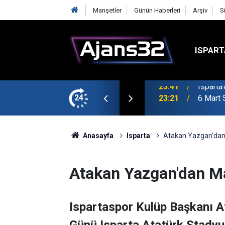
Manşetler
Günün Haberleri
Arşiv
S
ISPART
24
23:21
6 Mart 
Anasayfa
Isparta
Atakan Yazgan'dan
Atakan Yazgan'dan M
Ispartaspor Kulüp Başkanı 