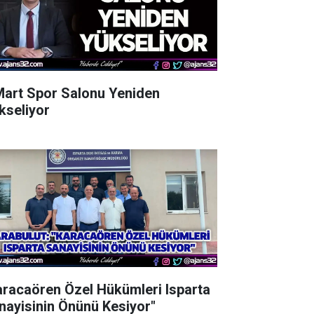
Mart Spor Salonu Yeniden
kseliyor
aracaören Özel Hükümleri Isparta
nayisinin Önünü Kesiyor"