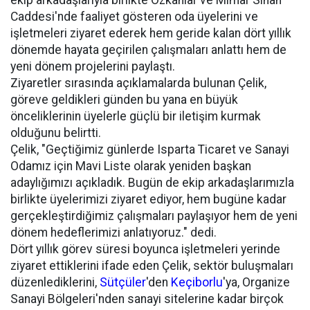
ekip arkadaşlarıyla birlikte Özkanlar ve Mimar Sinan
Caddesi'nde faaliyet gösteren oda üyelerini ve
işletmeleri ziyaret ederek hem geride kalan dört yıllık
dönemde hayata geçirilen çalışmaları anlattı hem de
yeni dönem projelerini paylaştı.
Ziyaretler sırasında açıklamalarda bulunan Çelik,
göreve geldikleri günden bu yana en büyük
önceliklerinin üyelerle güçlü bir iletişim kurmak
olduğunu belirtti.
Çelik, "Geçtiğimiz günlerde Isparta Ticaret ve Sanayi
Odamız için Mavi Liste olarak yeniden başkan
adaylığımızı açıkladık. Bugün de ekip arkadaşlarımızla
birlikte üyelerimizi ziyaret ediyor, hem bugüne kadar
gerçekleştirdiğimiz çalışmaları paylaşıyor hem de yeni
dönem hedeflerimizi anlatıyoruz." dedi.
Dört yıllık görev süresi boyunca işletmeleri yerinde
ziyaret ettiklerini ifade eden Çelik, sektör buluşmaları
düzenlediklerini,
Sütçüler
'den
Keçiborlu
'ya, Organize
Sanayi Bölgeleri'nden sanayi sitelerine kadar birçok