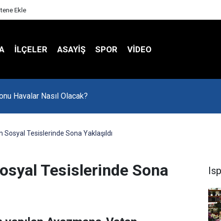
itene Ekle
A
İLÇELER
ASAYİŞ
SPOR
VIDEO
onu Havalar Nasıl Olacak?
Sosyal Tesislerinde Sona Yaklaşıldı
syal Tesislerinde Sona
Is