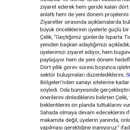
ziyaret ederek hem geride kalan dört 
anlattı hem de yeni dönem projelerini 
Ziyaretler sırasında açıklamalarda bu
büyük önceliklerinin üyelerle güçlü bir
Çelik, "Geçtiğimiz günlerde Isparta T
yeniden başkan adaylığımızı açıkladık.
üyelerimizi ziyaret ediyor, hem bugün
paylaşıyor hem de yeni dönem hedefler
Dört yıllık görev süresi boyunca işletm
sektör buluşmaları düzenlediklerini,
S
Bölgeleri'nden sanayi sitelerine kadar
söyledi. Oda bünyesinde gerçekleştiril
önerilerini dinlediklerini belirten Çeli
beklentilerini ön planda tuttuklarını vu
Sahada olmaya devam edeceklerini ifa
makamda değil, üyelerin yanında, onla
yapılması gerektiğine inanıyoruz." ifade