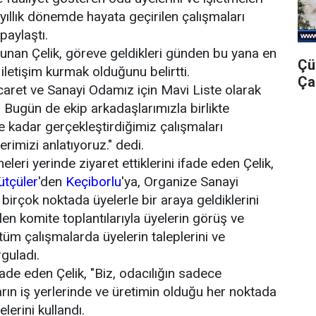
yıllık dönemde hayata geçirilen çalışmaları
paylaştı.
lunan Çelik, göreve geldikleri günden bu yana en
Çü
 iletişim kurmak olduğunu belirtti.
Ça
icaret ve Sanayi Odamız için Mavi Liste olarak
 Bugün de ekip arkadaşlarımızla birlikte
e kadar gerçekleştirdiğimiz çalışmaları
imizi anlatıyoruz." dedi.
eleri yerinde ziyaret ettiklerini ifade eden Çelik,
ütçüler
'den
Keçiborlu
'ya, Organize Sanayi
 birçok noktada üyelerle bir araya geldiklerini
en komite toplantılarıyla üyelerin görüş ve
k, tüm çalışmalarda üyelerin taleplerini ve
rguladı.
de eden Çelik, "Biz, odacılığın sadece
rın iş yerlerinde ve üretimin olduğu her noktada
lerini kullandı.