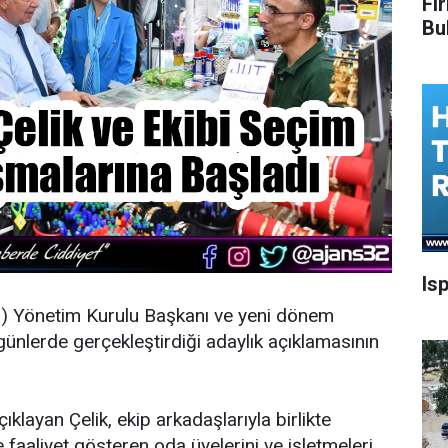
Fi
Bu
Is
O
) Yönetim Kurulu Başkanı ve yeni dönem
günlerde gerçekleştirdiği adaylık açıklamasının
.
ıklayan Çelik, ekip arkadaşlarıyla birlikte
aaliyet gösteren oda üyelerini ve işletmeleri