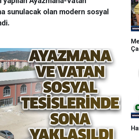
an yapılan Ayazmana-Vatan
ıma sunulacak olan modern sosyal
di.
Me
Ça
Ha