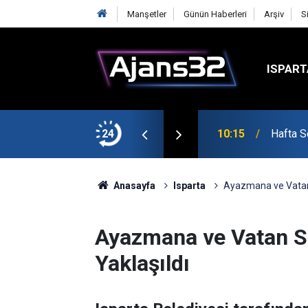
Manşetler
Günün Haberleri
Arşiv
S
ISPART
şmalarına Başladı
24
10:15
Hafta S
Anasayfa
Isparta
Ayazmana ve Vatan 
Ayazmana ve Vatan So
Yaklaşıldı