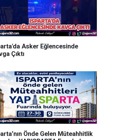
parta'da Asker Eğlencesinde
vga Çıktı
parta’nın Önde Gelen Müteahhitlik