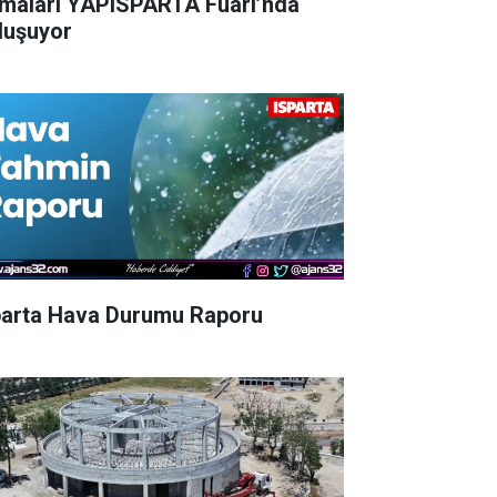
rmaları YAPISPARTA Fuarı’nda
luşuyor
parta Hava Durumu Raporu