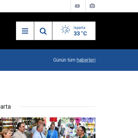
Isparta
33 °C
10:04
Kaya Ailesinin Mutluluğu: Yağız Ata Dünyaya Göz
Günün tüm
haberleri
parta