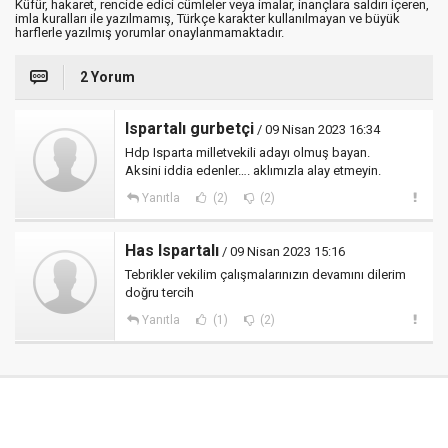
Küfür, hakaret, rencide edici cümleler veya imalar, inançlara saldırı içeren,
imla kuralları ile yazılmamış, Türkçe karakter kullanılmayan ve büyük
harflerle yazılmış yorumlar onaylanmamaktadır.
2 Yorum
Ispartalı gurbetçi
/ 09 Nisan 2023 16:34
Hdp Isparta milletvekili adayı olmuş bayan.
Aksini iddia edenler…. aklımızla alay etmeyin.
Yanıtla
(2)
(2)
Has Ispartalı
/ 09 Nisan 2023 15:16
Tebrikler vekilim çalışmalarınızın devamını dilerim
doğru tercih
Yanıtla
(1)
(2)