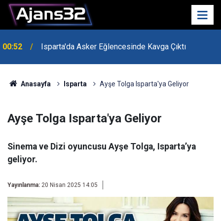
00:52
Isparta'da Asker Eğlencesinde Kavga Çıktı
Uzaktan Hasta Değerlendirme Sistemi İle Yeni
21:34
Dönem Başladı
Anasayfa
Isparta
Ayşe Tolga Isparta'ya Geliyor
Ayşe Tolga Isparta'ya Geliyor
Sinema ve Dizi oyuncusu Ayşe Tolga, Isparta’ya
geliyor.
Yayınlanma:
20 Nisan 2025 14:05