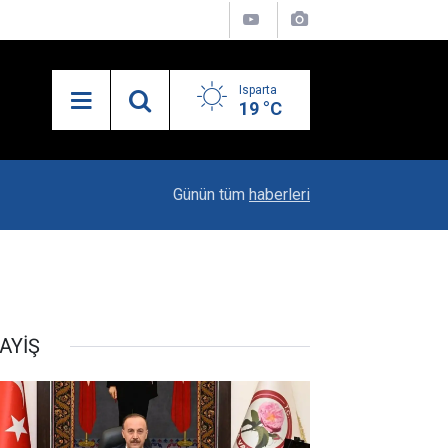
Isparta
19 °C
19:20
Vali Erin: Bu İşin Kenarında Olanlara Bile Bu M
Günün tüm
haberleri
AYİŞ