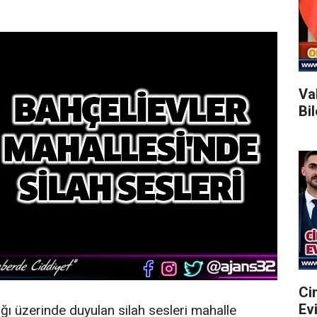
Va
Bi
Ci
Ev
ğı üzerinde duyulan silah sesleri mahalle