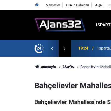
Manşetler
Günün Haberleri
Arşiv
S
ISPART
mirspor Maçıyla Başlıyor
24
19:22
Isparta
Anasayfa
ASAYİŞ
Bahçelievler Mahall
Bahçelievler Mahalles
Bahçelievler Mahallesi'nde S