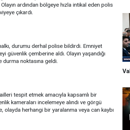
 Olayın ardından bölgeye hızla intikal eden polis
eviyeye çıkardı.
halkı, durumu derhal polise bildirdi. Emniyet
geyi güvenlik çemberine aldı. Olayın yaşandığı
ne durma noktasına geldi.
Val
 failleri tespit etmek amacıyla kapsamlı bir
nlik kameraları incelemeye alındı ve görgü
göre, olayda herhangi bir yaralanma veya can kaybı