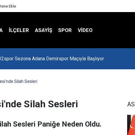
itene Ekle
A
İLÇELER
ASAYİŞ
SPOR
VIDEO
 Kredi Batağında
esi'nde Silah Sesleri
i'nde Silah Sesleri
AS
ilah Sesleri Paniğe Neden Oldu.