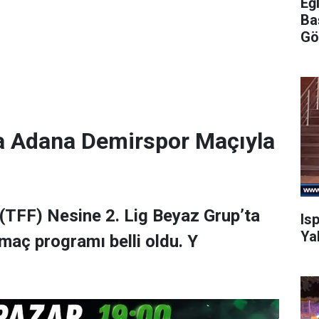
Eğ
Ba
Gö
a Adana Demirspor Maçıyla
(TFF) Nesine 2. Lig Beyaz Grup’ta
Is
Ya
maç programı belli oldu. Y