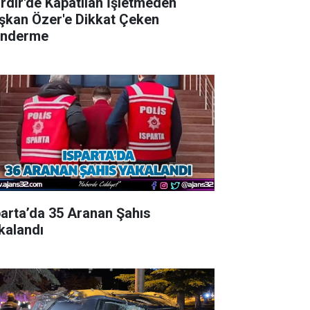
irdir'de Kapatılan İşletmeden
şkan Özer'e Dikkat Çeken
nderme
parta’da 35 Aranan Şahıs
kalandı