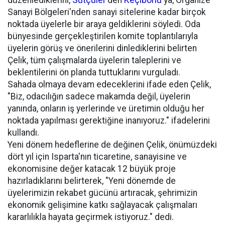
düzenlediklerini,
Sütçüler
'den
Keçiborlu
'ya, Organize
Sanayi Bölgeleri'nden sanayi sitelerine kadar birçok
noktada üyelerle bir araya geldiklerini söyledi. Oda
bünyesinde gerçekleştirilen komite toplantılarıyla
üyelerin görüş ve önerilerini dinlediklerini belirten
Çelik, tüm çalışmalarda üyelerin taleplerini ve
beklentilerini ön planda tuttuklarını vurguladı.
Sahada olmaya devam edeceklerini ifade eden Çelik,
"Biz, odacılığın sadece makamda değil, üyelerin
yanında, onların iş yerlerinde ve üretimin olduğu her
noktada yapılması gerektiğine inanıyoruz." ifadelerini
kullandı.
Yeni dönem hedeflerine de değinen Çelik, önümüzdeki
dört yıl için Isparta'nın ticaretine, sanayisine ve
ekonomisine değer katacak 12 büyük proje
hazırladıklarını belirterek, "Yeni dönemde de
üyelerimizin rekabet gücünü artıracak, şehrimizin
ekonomik gelişimine katkı sağlayacak çalışmaları
kararlılıkla hayata geçirmek istiyoruz." dedi.