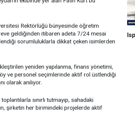
dan’ın ekibinde yer alan Fatih Kurt bu
ersitesi Rektörlüğü bünyesinde öğretim
öreve geldiğinden itibaren adeta 7/24 mesai
Is
endiği sorumluluklarla dikkat çeken isimlerden
leştirilen yeniden yapılanma, finans yönetimi,
y ve personel seçimlerinde aktif rol üstlendiği
nı olarak anılıyor.
oplantılarla sınırlı tutmayıp, sahadaki
, şirketin her birimindeki projelerde aktif