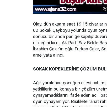
Olay, dün akşam saat 19.15 civarları
62 Sokak Çayboyu yolunda oyun oyna
sonucu bir anda paniğe kapılıp duvar
dirseğini kırdı. Ak Parti Sav Belde Ba
İbrahim Çakır'ın oğlu Furkan Çakır, 
ameliyata alındı.
SOKAK KÖPEKLERİNE ÇÖZÜM BU
Ağır yaralanan çocuğun ailesi sahipsi
yetkililerin bu konuya bir çözüm üret
oynayamadıklarını ifade eden acılı ba
oyun oynayamıyor. Bisiklete rahat r