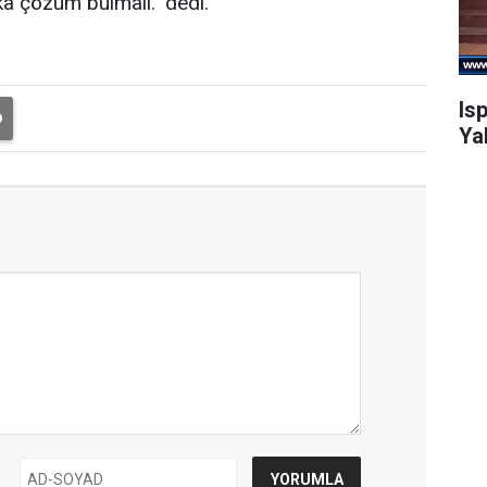
ka çözüm bulmalı." dedi.
Is
Ya