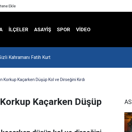
itene Ekle
A
İLÇELER
ASAYİŞ
SPOR
VIDEO
'da Asker Eğlencesinde Kavga Çıktı
 Korkup Kaçarken Düşüp Kol ve Dirseğini Kırdı
 Korkup Kaçarken Düşüp
AS