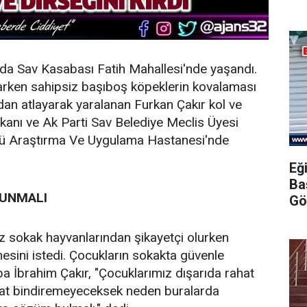
nda Sav Kasabası Fatih Mahallesi'nde yaşandı.
rken sahipsiz başıboş köpeklerin kovalaması
dan atlayarak yaralanan Furkan Çakır kol ve
şkanı ve Ak Parti Sav Belediye Meclis Üyesi
Sdü Araştırma Ve Uygulama Hastanesi'nde
Eğ
Ba
LUNMALI
Gö
z sokak hayvanlarından şikayetçi olurken
mesini istedi. Çocukların sokakta güvenle
ba İbrahim Çakır, "Çocuklarımız dışarıda rahat
ahat bindiremeyeceksek neden buralarda