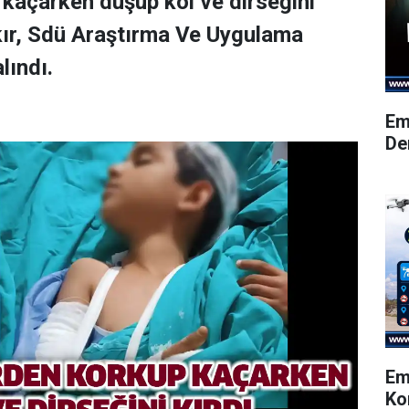
kaçarken düşüp kol ve dirseğini
kır, Sdü Araştırma Ve Uygulama
lındı.
Em
De
Em
Ko