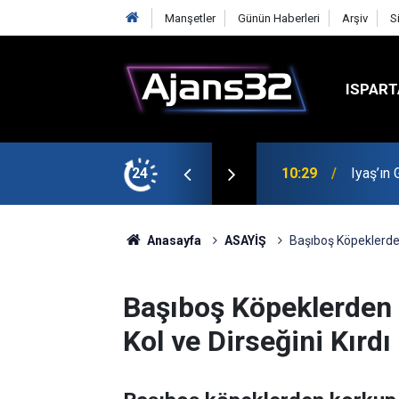
Manşetler
Günün Haberleri
Arşiv
S
ISPART
t
24
00:52
Isparta
Anasayfa
ASAYİŞ
Başıboş Köpeklerden
Başıboş Köpeklerden
Kol ve Dirseğini Kırdı