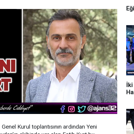
Eğ
İki
Ha
n Genel Kurul toplantısının ardından
Yeni