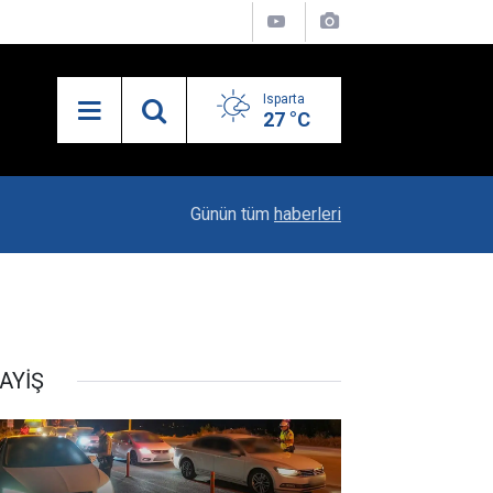
Isparta
27 °C
21:34
Uzaktan Hasta Değerlendirme Sistemi İle Yeni
Günün tüm
haberleri
AYİŞ