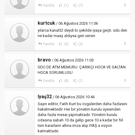
Yanıtla
(1)
(7)
kurtcuk
/ 06 Ağustos 2026 11:06
yılarca kanal32 deydi bi şekilde iyaşa geçti. sdü den
ne kadar maaş aldıysa geri versin
Yanıtla
(6)
(3)
bravo
/ 06 Ağustos 2026 11:03
SDÜ DE ATM MEMURU. ÇARIKÇI HOCA VE SALTAN
HOCA SORUMLUSU
Yanıtla
(8)
(1)
Iyaş32
/ 06 Ağustos 2026 10:46
Sayın editör, Fatih Kurt bu övgülerden daha fazlasını
haketmektedir. Her bir yönetim kurulu üyesinden
daha fazla mesai yapmaktadır. Yönetim kurulu
odasına sabah 10 da gelip gece 10 a kadar bir fiil
tüm kararların altına imza atıp IYAŞ a vizyon
katmaktadır.