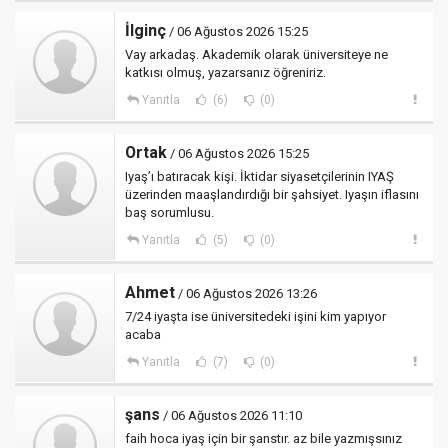
İlginç
/ 06 Ağustos 2026 15:25
Vay arkadaş. Akademik olarak üniversiteye ne
katkısı olmuş, yazarsanız öğreniriz.
Yanıtla
(6)
(0)
Ortak
/ 06 Ağustos 2026 15:25
Iyaş’ı batıracak kişi. İktidar siyasetçilerinin IYAŞ
üzerinden maaşlandırdığı bir şahsiyet. Iyaşın iflasını
baş sorumlusu.
Yanıtla
(5)
(0)
Ahmet
/ 06 Ağustos 2026 13:26
7/24 iyaşta ise üniversitedeki işini kim yapıyor
acaba
Yanıtla
(7)
(0)
şans
/ 06 Ağustos 2026 11:10
faih hoca iyaş için bir şanstır. az bile yazmışsınız