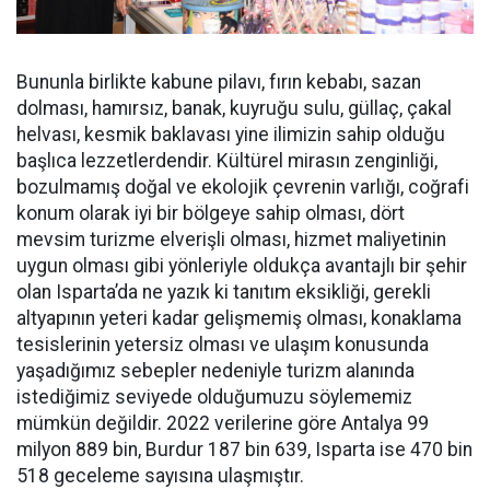
Bununla birlikte kabune pilavı, fırın kebabı, sazan
dolması, hamırsız, banak, kuyruğu sulu, güllaç, çakal
helvası, kesmik baklavası yine ilimizin sahip olduğu
başlıca lezzetlerdendir. Kültürel mirasın zenginliği,
bozulmamış doğal ve ekolojik çevrenin varlığı, coğrafi
konum olarak iyi bir bölgeye sahip olması, dört
mevsim turizme elverişli olması, hizmet maliyetinin
uygun olması gibi yönleriyle oldukça avantajlı bir şehir
olan Isparta’da ne yazık ki tanıtım eksikliği, gerekli
altyapının yeteri kadar gelişmemiş olması, konaklama
tesislerinin yetersiz olması ve ulaşım konusunda
yaşadığımız sebepler nedeniyle turizm alanında
istediğimiz seviyede olduğumuzu söylememiz
mümkün değildir. 2022 verilerine göre Antalya 99
milyon 889 bin, Burdur 187 bin 639, Isparta ise 470 bin
518 geceleme sayısına ulaşmıştır.