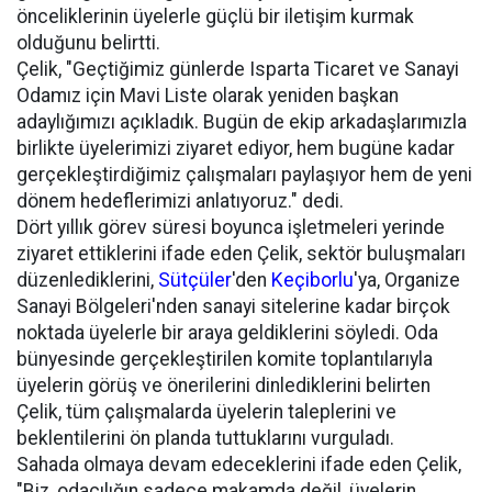
önceliklerinin üyelerle güçlü bir iletişim kurmak
olduğunu belirtti.
Çelik, "Geçtiğimiz günlerde Isparta Ticaret ve Sanayi
Odamız için Mavi Liste olarak yeniden başkan
adaylığımızı açıkladık. Bugün de ekip arkadaşlarımızla
birlikte üyelerimizi ziyaret ediyor, hem bugüne kadar
gerçekleştirdiğimiz çalışmaları paylaşıyor hem de yeni
dönem hedeflerimizi anlatıyoruz." dedi.
Dört yıllık görev süresi boyunca işletmeleri yerinde
ziyaret ettiklerini ifade eden Çelik, sektör buluşmaları
düzenlediklerini,
Sütçüler
'den
Keçiborlu
'ya, Organize
Sanayi Bölgeleri'nden sanayi sitelerine kadar birçok
noktada üyelerle bir araya geldiklerini söyledi. Oda
bünyesinde gerçekleştirilen komite toplantılarıyla
üyelerin görüş ve önerilerini dinlediklerini belirten
Çelik, tüm çalışmalarda üyelerin taleplerini ve
beklentilerini ön planda tuttuklarını vurguladı.
Sahada olmaya devam edeceklerini ifade eden Çelik,
"Biz, odacılığın sadece makamda değil, üyelerin