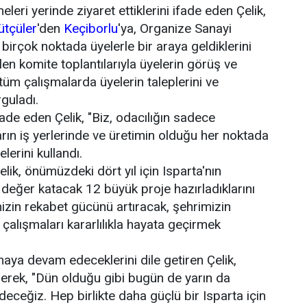
eleri yerinde ziyaret ettiklerini ifade eden Çelik,
ütçüler
'den
Keçiborlu
'ya, Organize Sanayi
 birçok noktada üyelerle bir araya geldiklerini
en komite toplantılarıyla üyelerin görüş ve
k, tüm çalışmalarda üyelerin taleplerini ve
rguladı.
de eden Çelik, "Biz, odacılığın sadece
rın iş yerlerinde ve üretimin olduğu her noktada
lerini kullandı.
ik, önümüzdeki dört yıl için Isparta'nın
 değer katacak 12 büyük proje hazırladıklarını
izin rekabet gücünü artıracak, şehrimizin
çalışmaları kararlılıkla hayata geçirmek
maya devam edeceklerini dile getiren Çelik,
erek, "Dün olduğu gibi bugün de yarın da
ceğiz. Hep birlikte daha güçlü bir Isparta için