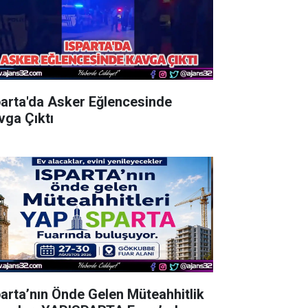
parta'da Asker Eğlencesinde
vga Çıktı
parta’nın Önde Gelen Müteahhitlik