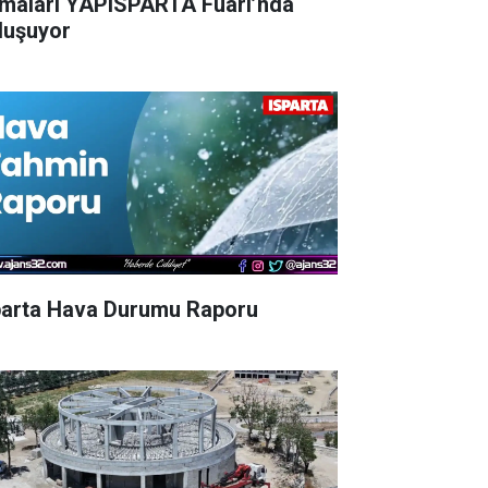
rmaları YAPISPARTA Fuarı’nda
luşuyor
parta Hava Durumu Raporu