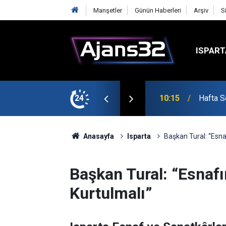
Manşetler
Günün Haberleri
Arşiv
S
ISPART
şmalarına Başladı
24
10:15
Hafta S
Anasayfa
Isparta
Başkan Tural: “Esna
Başkan Tural: “Esnaf
Kurtulmalı”