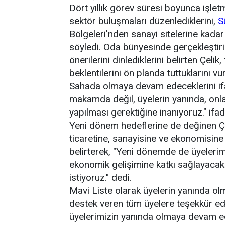
Dört yıllık görev süresi boyunca işletm
sektör buluşmaları düzenlediklerini,
S
Bölgeleri'nden sanayi sitelerine kadar
söyledi. Oda bünyesinde gerçekleştiril
önerilerini dinlediklerini belirten Çeli
beklentilerini ön planda tuttuklarını vu
Sahada olmaya devam edeceklerini ifa
makamda değil, üyelerin yanında, onla
yapılması gerektiğine inanıyoruz." ifade
Yeni dönem hedeflerine de değinen Çel
ticaretine, sanayisine ve ekonomisine
belirterek, "Yeni dönemde de üyelerim
ekonomik gelişimine katkı sağlayacak 
istiyoruz." dedi.
Mavi Liste olarak üyelerin yanında ol
destek veren tüm üyelere teşekkür ed
üyelerimizin yanında olmaya devam ede