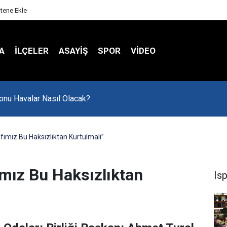
itene Ekle
A
İLÇELER
ASAYİŞ
SPOR
VIDEO
onu Havalar Nasıl Olacak?
fımız Bu Haksızlıktan Kurtulmalı”
ımız Bu Haksızlıktan
Is