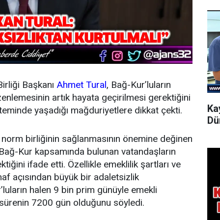
irliği Başkanı
Ahmet Tural
, Bağ-Kur’luların
enlemesinin artık hayata geçirilmesi gerektiğini
Ka
steminde yaşadığı mağduriyetlere dikkat çekti.
Dü
a norm birliğinin sağlanmasının önemine değinen
e Bağ-Kur kapsamında bulunan vatandaşların
ğini ifade etti. Özellikle emeklilik şartları ve
snaf açısından büyük bir adaletsizlik
’luların halen 9 bin prim günüyle emekli
bu sürenin 7200 gün olduğunu söyledi.