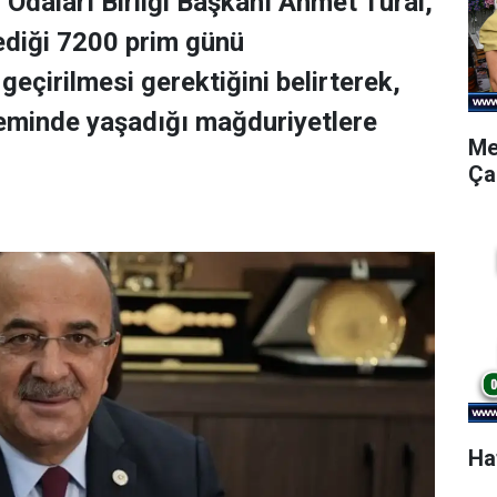
 Odaları Birliği Başkanı Ahmet Tural,
lediği 7200 prim günü
eçirilmesi gerektiğini belirterek,
teminde yaşadığı mağduriyetlere
Me
Ça
Ha