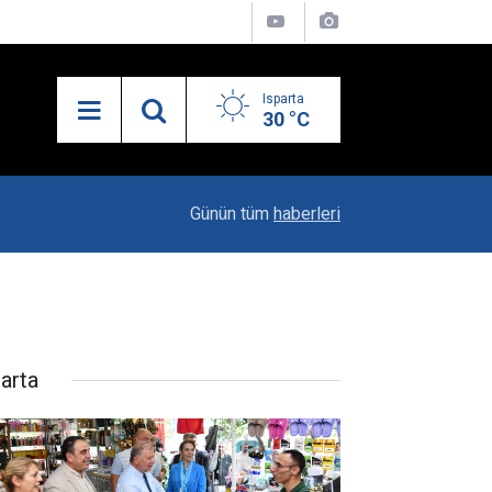
Isparta
30 °C
10:04
Kaya Ailesinin Mutluluğu: Yağız Ata Dünyaya Göz
Günün tüm
haberleri
parta