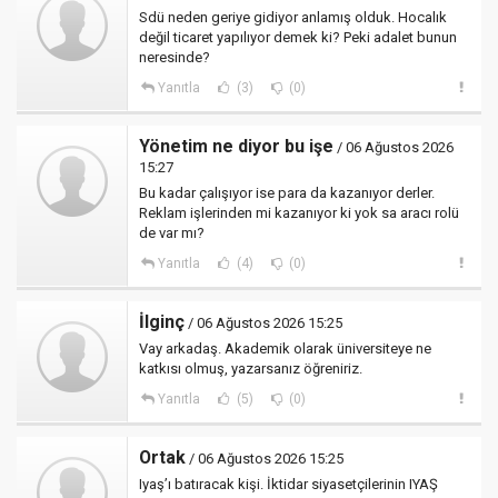
Sdü neden geriye gidiyor anlamış olduk. Hocalık
değil ticaret yapılıyor demek ki? Peki adalet bunun
neresinde?
Yanıtla
(3)
(0)
Yönetim ne diyor bu işe
/ 06 Ağustos 2026
15:27
Bu kadar çalışıyor ise para da kazanıyor derler.
Reklam işlerinden mi kazanıyor ki yok sa aracı rolü
de var mı?
Yanıtla
(4)
(0)
İlginç
/ 06 Ağustos 2026 15:25
Vay arkadaş. Akademik olarak üniversiteye ne
katkısı olmuş, yazarsanız öğreniriz.
Yanıtla
(5)
(0)
Ortak
/ 06 Ağustos 2026 15:25
Iyaş’ı batıracak kişi. İktidar siyasetçilerinin IYAŞ