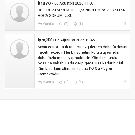
bravo
/ 06 Ağustos 2026 11:03
SDÜ DE ATM MEMURU. ÇARIKÇI HOCA VE SALTAN
HOCA SORUMLUSU
Yanıtla
(7)
(1)
Iyaş32
/ 06 Ağustos 2026 10:46
Sayın editör, Fatih Kurt bu övgülerden daha fazlasını
haketmektedir. Her bir yönetim kurulu üyesinden
daha fazla mesai yapmaktadır. Yönetim kurulu
odasına sabah 10 da gelip gece 10 a kadar bir fiil
tüm kararların altına imza atıp IYAŞ a vizyon
katmaktadır.
Yanıtla
(5)
(4)