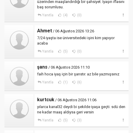
üzerinden maaşlandırdığı bir şahsiyet. Iyaşın iflasını
baş sorumlusu.
Yanıtla
(4)
(0)
Ahmet
/ 06 Ağustos 2026 13:26
7/24 iyaşta ise üniversitedeki işini kim yapıyor
acaba
Yanıtla
(5)
(0)
şans
/ 06 Ağustos 2026 11:10
faih hoca iyaş için bir şanstır. az bile yazmışsınız
Yanıtla
(1)
(6)
kurtcuk
/ 06 Ağustos 2026 11:06
yılarca kanal32 deydi bi şekilde iyaşa geçti. sdü den
ne kadar maaş aldıysa geri versin
Yanıtla
(5)
(3)