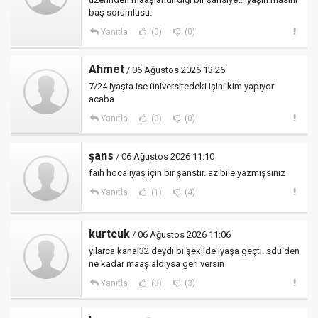
baş sorumlusu.
Yanıtla
(0)
(0)
Ahmet
/ 06 Ağustos 2026 13:26
7/24 iyaşta ise üniversitedeki işini kim yapıyor
acaba
Yanıtla
(0)
(0)
şans
/ 06 Ağustos 2026 11:10
faih hoca iyaş için bir şanstır. az bile yazmışsınız
Yanıtla
(1)
(4)
kurtcuk
/ 06 Ağustos 2026 11:06
yılarca kanal32 deydi bi şekilde iyaşa geçti. sdü den
ne kadar maaş aldıysa geri versin
Yanıtla
(3)
(3)