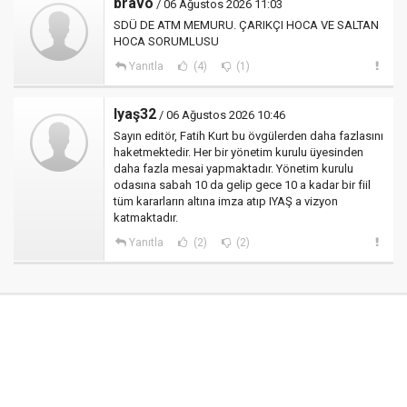
bravo
/ 06 Ağustos 2026 11:03
SDÜ DE ATM MEMURU. ÇARIKÇI HOCA VE SALTAN
HOCA SORUMLUSU
Yanıtla
(4)
(1)
Iyaş32
/ 06 Ağustos 2026 10:46
Sayın editör, Fatih Kurt bu övgülerden daha fazlasını
haketmektedir. Her bir yönetim kurulu üyesinden
daha fazla mesai yapmaktadır. Yönetim kurulu
odasına sabah 10 da gelip gece 10 a kadar bir fiil
tüm kararların altına imza atıp IYAŞ a vizyon
katmaktadır.
Yanıtla
(2)
(2)