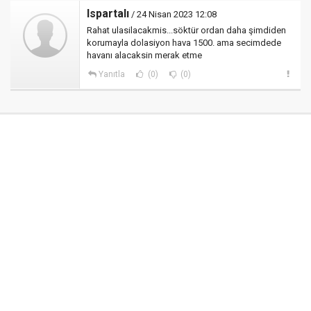
Ispartalı
/ 24 Nisan 2023 12:08
Rahat ulasilacakmis...söktür ordan daha şimdiden
korumayla dolasiyon hava 1500. ama secimdede
havanı alacaksin merak etme
Yanıtla
(0)
(0)