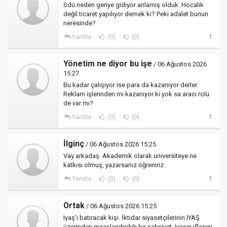
Sdü neden geriye gidiyor anlamış olduk. Hocalık
değil ticaret yapılıyor demek ki? Peki adalet bunun
neresinde?
Yanıtla
(0)
(0)
Yönetim ne diyor bu işe
/ 06 Ağustos 2026
15:27
Bu kadar çalışıyor ise para da kazanıyor derler.
Reklam işlerinden mi kazanıyor ki yok sa aracı rolü
de var mı?
Yanıtla
(0)
(0)
İlginç
/ 06 Ağustos 2026 15:25
Vay arkadaş. Akademik olarak üniversiteye ne
katkısı olmuş, yazarsanız öğreniriz.
Yanıtla
(0)
(0)
Ortak
/ 06 Ağustos 2026 15:25
Iyaş’ı batıracak kişi. İktidar siyasetçilerinin IYAŞ
üzerinden maaşlandırdığı bir şahsiyet. Iyaşın iflasını