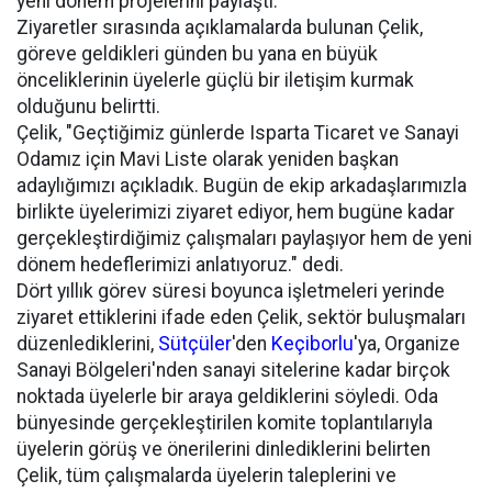
yeni dönem projelerini paylaştı.
Ziyaretler sırasında açıklamalarda bulunan Çelik,
göreve geldikleri günden bu yana en büyük
önceliklerinin üyelerle güçlü bir iletişim kurmak
olduğunu belirtti.
Çelik, "Geçtiğimiz günlerde Isparta Ticaret ve Sanayi
Odamız için Mavi Liste olarak yeniden başkan
adaylığımızı açıkladık. Bugün de ekip arkadaşlarımızla
birlikte üyelerimizi ziyaret ediyor, hem bugüne kadar
gerçekleştirdiğimiz çalışmaları paylaşıyor hem de yeni
dönem hedeflerimizi anlatıyoruz." dedi.
Dört yıllık görev süresi boyunca işletmeleri yerinde
ziyaret ettiklerini ifade eden Çelik, sektör buluşmaları
düzenlediklerini,
Sütçüler
'den
Keçiborlu
'ya, Organize
Sanayi Bölgeleri'nden sanayi sitelerine kadar birçok
noktada üyelerle bir araya geldiklerini söyledi. Oda
bünyesinde gerçekleştirilen komite toplantılarıyla
üyelerin görüş ve önerilerini dinlediklerini belirten
Çelik, tüm çalışmalarda üyelerin taleplerini ve