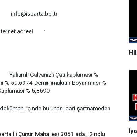
info@isparta.bel.tr
nternet adresi
:
Hi
Yalıtımlı Galvanizli Çatı kaplaması %
mı % 59,6974 Demir imalatın Boyanması %
aplaması % 5,8690
ale dokümanı içinde bulunan idari şartnameden
Iy
arta İli Çünür Mahallesi 3051 ada , 2 nolu