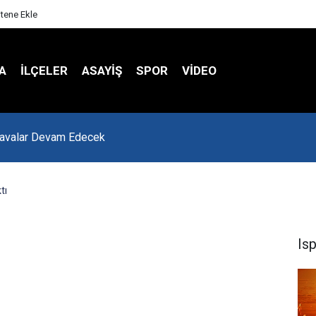
itene Ekle
A
İLÇELER
ASAYİŞ
SPOR
VIDEO
-konya Yolunda Çalışmalar Hız Kesmeden Sürüyor
tı
Is