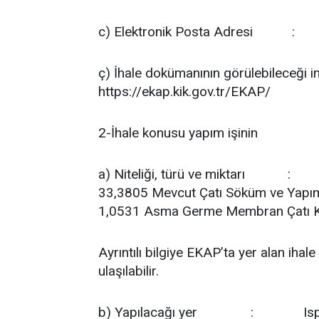
c) Elektronik Posta Adresi
:
ç) İhale dokümanının görülebileceği i
https://ekap.kik.gov.tr/EKAP/
2-İhale konusu yapım işinin
a) Niteliği, türü ve miktarı
:
33,3805 Mevcut Çatı Söküm ve Yapı
1,0531 Asma Germe Membran Çatı K
Ayrıntılı bilgiye EKAP’ta yer alan ih
ulaşılabilir.
b) Yapılacağı yer
:
Isp