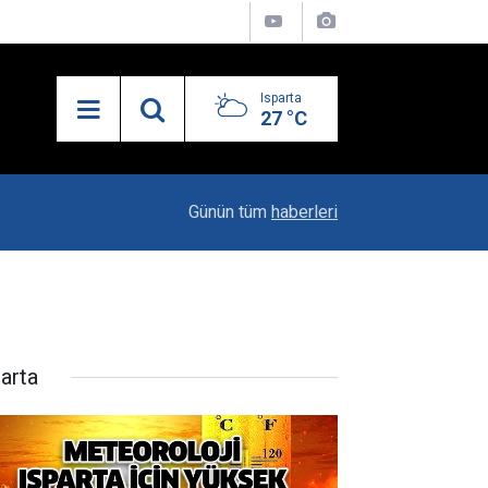
Isparta
27 °C
13:55
Isparta'nın Yatırım Dosyası Devletin Zirvesinde
Günün tüm
haberleri
parta