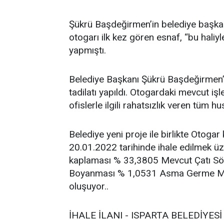
Şükrü Başdeğirmen’in belediye başkanı
otogarı ilk kez gören esnaf, “bu haliy
yapmıştı.
Belediye Başkanı Şükrü Başdeğirmen’in
tadilatı yapıldı. Otogardaki mevcut iş
ofislerle ilgili rahatsızlık veren tüm h
Belediye yeni proje ile birlikte Otoga
20.01.2022 tarihinde ihale edilmek üzere
kaplaması % 33,3805 Mevcut Çatı Sö
Boyanması % 1,0531 Asma Germe Me
oluşuyor..
İHALE İLANI - ISPARTA BELEDİYES