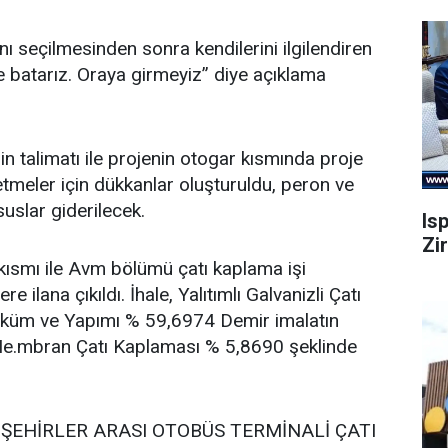
 seçilmesinden sonra kendilerini ilgilendiren
le batarız. Oraya girmeyiz” diye açıklama
 talimatı ile projenin otogar kısmında proje
letmeler için dükkanlar oluşturuldu, peron ve
ususlar giderilecek.
Is
Zi
r kısmı ile Avm bölümü çatı kaplama işi
 ilana çıkıldı. İhale, Yalıtımlı Galvanizli Çatı
küm ve Yapımı % 59,6974 Demir imalatın
.mbran Çatı Kaplaması % 5,8690 şeklinde
İ ŞEHİRLER ARASI OTOBÜS TERMİNALİ ÇATI