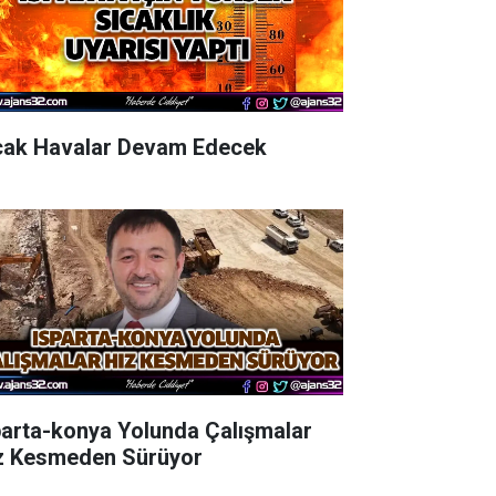
cak Havalar Devam Edecek
parta-konya Yolunda Çalışmalar
z Kesmeden Sürüyor