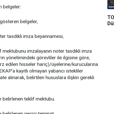
n belgeler:
TO
 gösteren belgeler,
Dü
oter tasdikli imza beyannamesi,
klif mektubunu imzalayanın noter tasdikli imza
in yönetimindeki görevliler ile ilgisine göre,
arz edilen hisseler hariç)/üyelerine/kurucularına
. EKAP’a kayıtlı olmayan yabancı istekliler
ate alınarak, belirtilen hususlara ilişkin gerekli
e belirlenen teklif mektubu.
e belirlenen geçici teminat.