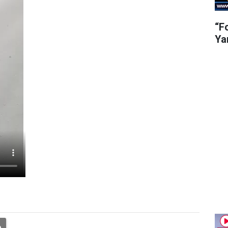
“F
Ya