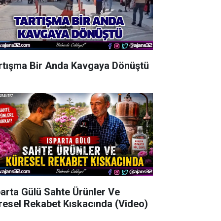
rtışma Bir Anda Kavgaya Dönüştü
parta Gülü Sahte Ürünler Ve
resel Rekabet Kıskacında (Video)