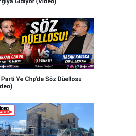
rgıya Gidiyor (Video)
 Parti Ve Chp'de Söz Düellosu
ideo)