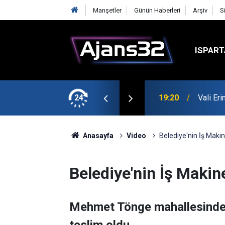
Manşetler
Günün Haberleri
Arşiv
S
ISPART
24
19:20
Vali Er
Anasayfa
Video
Belediye'nin İş Maki
Belediye'nin İş Makin
Mehmet Tönge mahallesinde 