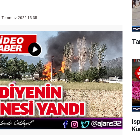
 Temmuz 2022 13:35
Ta
Is
Kü