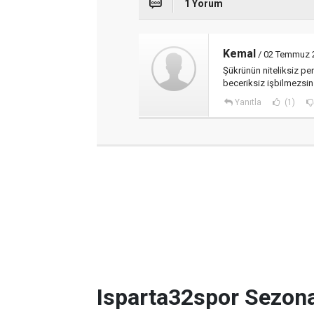
1 Yorum
Kemal
/ 02 Temmuz 2
Şükrünün niteliksiz pers
beceriksiz işbilmezsin
Yanıtla
(1)
Isparta32spor Sezon