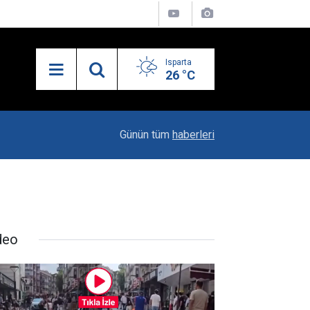
Isparta
26 °C
19:14
Esnafa Yüzde 7,5’e Varan Akaryakıt İndirimi
Günün tüm
haberleri
deo