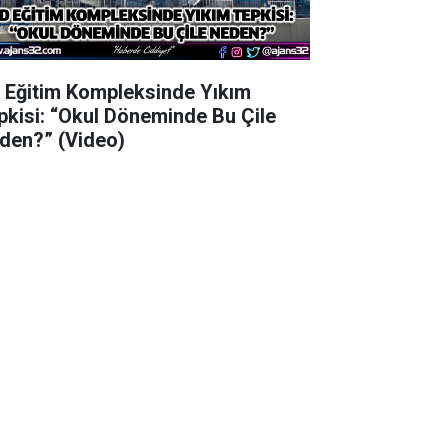
 Eğitim Kompleksinde Yıkım
pkisi: “Okul Döneminde Bu Çile
den?” (Video)