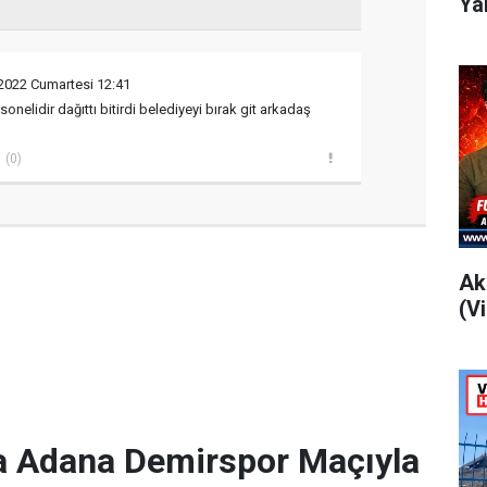
Ya
022 Cumartesi 12:41
onelidir dağıttı bitirdi belediyeyi bırak git arkadaş
(0)
Ak
(V
a Adana Demirspor Maçıyla