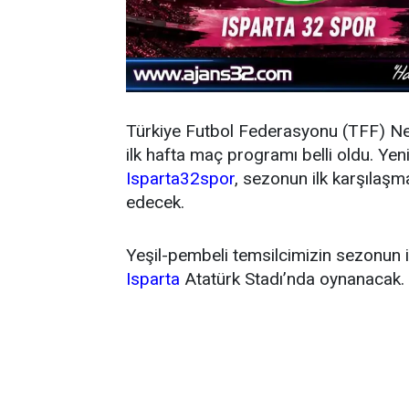
Türkiye Futbol Federasyonu (TFF) N
ilk hafta maç programı belli oldu. Y
Isparta32spor
, sezonun ilk karşıla
edecek.
Yeşil-pembeli temsilcimizin sezonun 
Isparta
Atatürk Stadı’nda oynanacak.