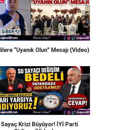
lilere “Uyanık Olun” Mesajı (Video)
 Sayaç Krizi Büyüyor! İYİ Parti