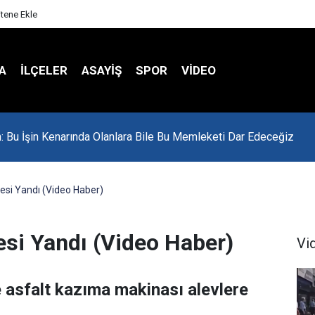
itene Ekle
A
İLÇELER
ASAYİŞ
SPOR
VIDEO
in: Bu İşin Kenarında Olanlara Bile Bu Memleketi Dar Edeceğiz
nesi Yandı (Video Haber)
esi Yandı (Video Haber)
Vi
asfalt kazıma makinası alevlere