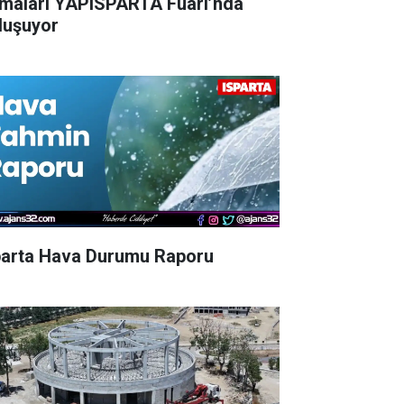
rmaları YAPISPARTA Fuarı’nda
luşuyor
parta Hava Durumu Raporu