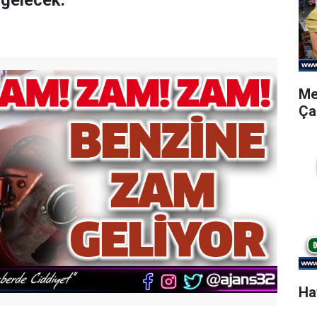
 gelecek.
Me
Ça
Ha