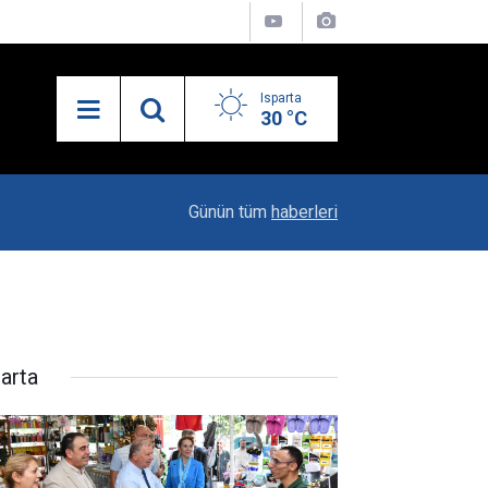
Isparta
30 °C
10:04
Kaya Ailesinin Mutluluğu: Yağız Ata Dünyaya Göz
Günün tüm
haberleri
parta