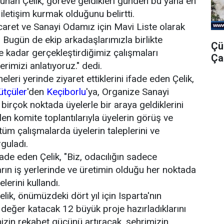
lunan Çelik, göreve geldikleri günden bu yana en
 iletişim kurmak olduğunu belirtti.
icaret ve Sanayi Odamız için Mavi Liste olarak
 Bugün de ekip arkadaşlarımızla birlikte
Çü
e kadar gerçekleştirdiğimiz çalışmaları
Ça
imizi anlatıyoruz." dedi.
eleri yerinde ziyaret ettiklerini ifade eden Çelik,
ütçüler
'den
Keçiborlu
'ya, Organize Sanayi
 birçok noktada üyelerle bir araya geldiklerini
en komite toplantılarıyla üyelerin görüş ve
k, tüm çalışmalarda üyelerin taleplerini ve
rguladı.
de eden Çelik, "Biz, odacılığın sadece
rın iş yerlerinde ve üretimin olduğu her noktada
lerini kullandı.
ik, önümüzdeki dört yıl için Isparta'nın
 değer katacak 12 büyük proje hazırladıklarını
izin rekabet gücünü artıracak, şehrimizin