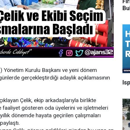
Fi
Bu
O
) Yönetim Kurulu Başkanı ve yeni dönem
günlerde gerçekleştirdiği adaylık açıklamasının
Is
.
ıklayan Çelik, ekip arkadaşlarıyla birlikte
aaliyet gösteren oda üyelerini ve işletmeleri
yıllık dönemde hayata geçirilen çalışmaları
paylaştı.