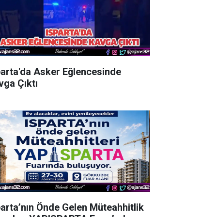
parta'da Asker Eğlencesinde
vga Çıktı
parta’nın Önde Gelen Müteahhitlik