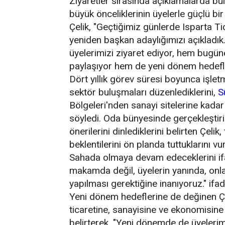
Ziyaretler sırasında açıklamalarda bu
büyük önceliklerinin üyelerle güçlü bir
Çelik, "Geçtiğimiz günlerde Isparta T
yeniden başkan adaylığımızı açıkladık.
üyelerimizi ziyaret ediyor, hem bugün
paylaşıyor hem de yeni dönem hedefler
Dört yıllık görev süresi boyunca işletm
sektör buluşmaları düzenlediklerini,
S
Bölgeleri'nden sanayi sitelerine kadar
söyledi. Oda bünyesinde gerçekleştiril
önerilerini dinlediklerini belirten Çeli
beklentilerini ön planda tuttuklarını vu
Sahada olmaya devam edeceklerini ifa
makamda değil, üyelerin yanında, onla
yapılması gerektiğine inanıyoruz." ifade
Yeni dönem hedeflerine de değinen Çel
ticaretine, sanayisine ve ekonomisine
belirterek, "Yeni dönemde de üyelerim