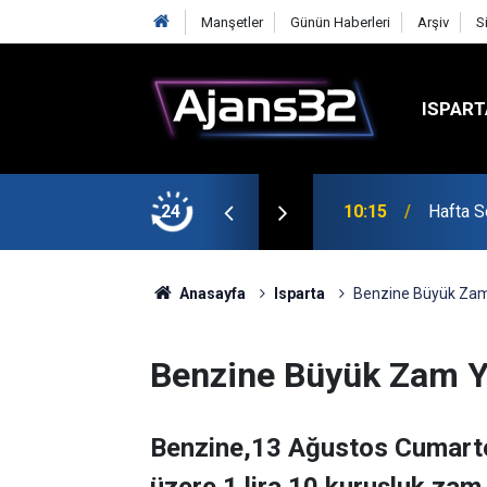
Manşetler
Günün Haberleri
Arşiv
S
ISPART
şmalarına Başladı
24
10:15
Hafta S
Anasayfa
Isparta
Benzine Büyük Zam
Benzine Büyük Zam Y
Benzine,13 Ağustos Cumarte