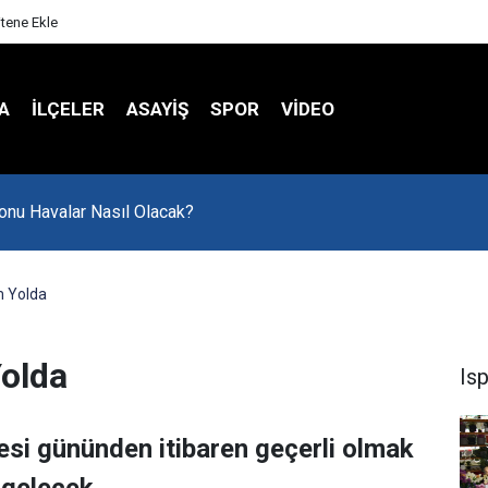
itene Ekle
A
İLÇELER
ASAYİŞ
SPOR
VIDEO
onu Havalar Nasıl Olacak?
 Yolda
olda
Is
si gününden itibaren geçerli olmak