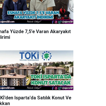
nafa Yüzde 7,5’e Varan Akaryakıt
irimi
Kİ'den Isparta’da Satılık Konut Ve
kkan