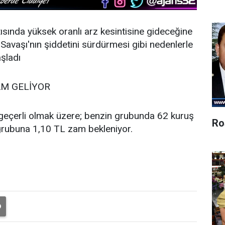
sında yüksek oranlı arz kesintisine gideceğine
 Savaşı'nın şiddetini sürdürmesi gibi nedenlerle
aşladı
AM GELİYOR
eçerli olmak üzere; benzin grubunda 62 kuruş
Ro
grubuna 1,10 TL zam bekleniyor.