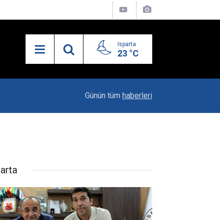
Isparta
23 °C
19:20
Vali Erin: Bu İşin Kenarında Olanlara Bile Bu M
Günün tüm
haberleri
parta