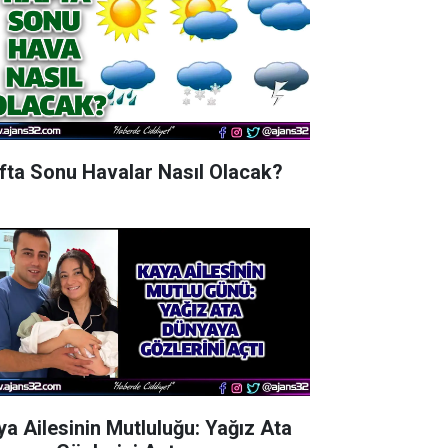
fta Sonu Havalar Nasıl Olacak?
ya Ailesinin Mutluluğu: Yağız Ata