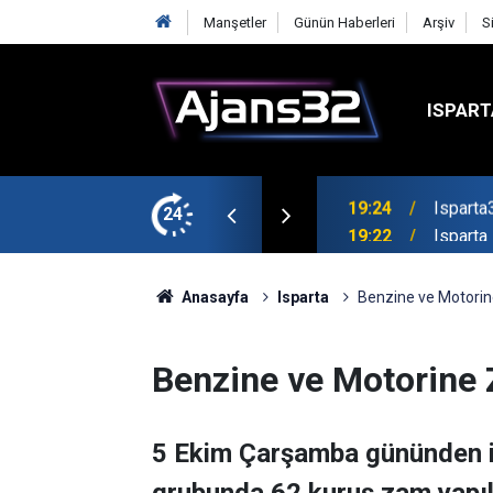
Manşetler
Günün Haberleri
Arşiv
S
ISPART
mirspor Maçıyla Başlıyor
24
19:22
Isparta
Anasayfa
Isparta
Benzine ve Motorin
Benzine ve Motorine 
5 Ekim Çarşamba gününden it