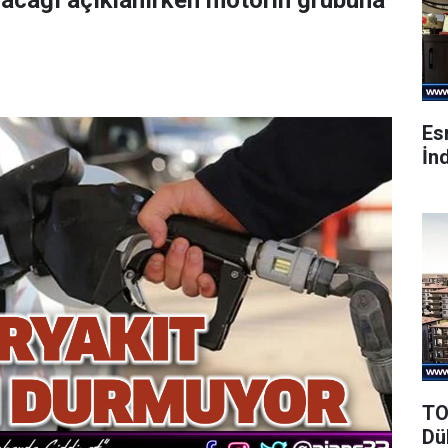
acağı açıklanırken motorin grubuna
Es
İnd
TO
Dü