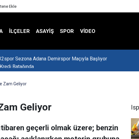
itene Ekle
A
İLÇELER
ASAYİŞ
SPOR
VIDEO
 Kredi Batağında
e Zam Geliyor
Zam Geliyor
Is
ibaren geçerli olmak üzere; benzin